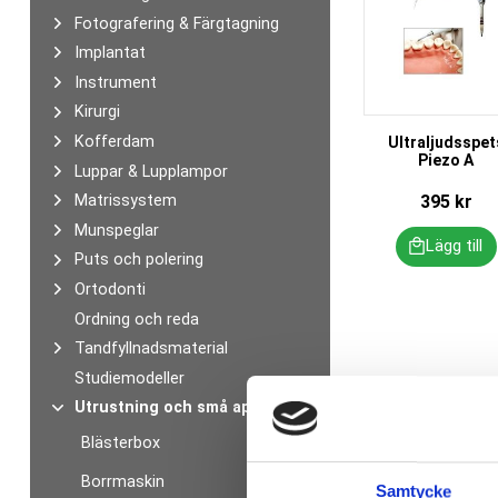
Fotografering & Färgtagning
Implantat
Instrument
Kirurgi
Kofferdam
Ultraljudsspet
Piezo A
Luppar & Lupplampor
395
kr
Matrissystem
Munspeglar
Puts och polering
Ortodonti
Ordning och reda
Tandfyllnadsmaterial
Studiemodeller
Utrustning och små apparater
Blästerbox
Borrmaskin
Samtycke