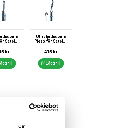
judsspets
Ultraljudsspets
ör Satelec
Piezo för Satelec
1
10P
75
kr
475
kr
Om