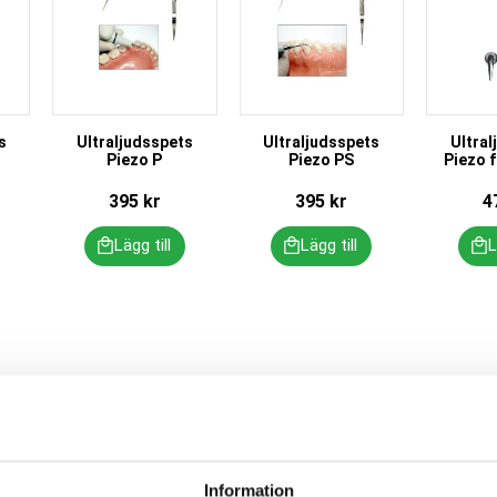
s
Ultraljudsspets
Ultraljudsspets
Ultral
Piezo P
Piezo PS
Piezo f
395
kr
395
kr
4
Information