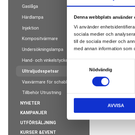
Gaslåga
Denna webbplats använder 
Härdlampa
Vi använder enhetsidentifierar
Injektion
sociala medier och analysera 
Kompositvärmare
till de sociala medier och a
med annan information som du 
Undersökningslampa
Hand- och vinkelstycken
S
Nödvändig
a
Ultraljudsspetsar
m
Vaxvärmare för schabloner
t
y
Tillbehör Utrustning
c
NYHETER
AVVISA
k
KAMPANJER
e
s
UTFÖRSÄLJNING
v
KURSER &EVENT
a