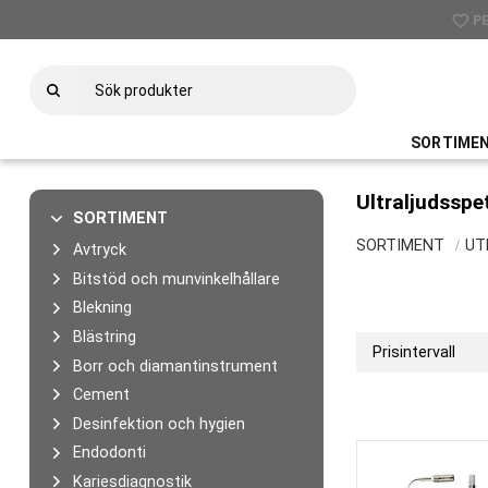
favorite_border
check
P
U
SORTIME
Ultraljudsspe
SORTIMENT
SORTIMENT
UT
Avtryck
Bitstöd och munvinkelhållare
Blekning
Blästring
Prisintervall
Borr och diamantinstrument
395
Cement
Desinfektion och hygien
Endodonti
Kariesdiagnostik