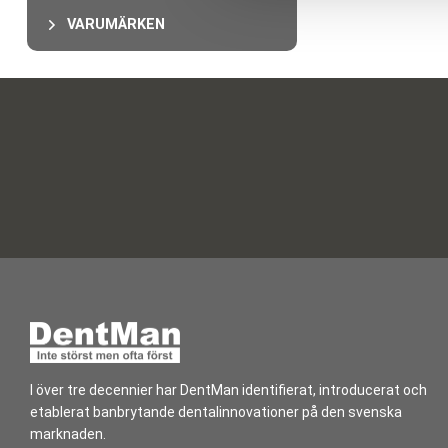
l
VARUMÄRKEN
I över tre decennier har DentMan identifierat, introducerat och
etablerat banbrytande dentalinnovationer på den svenska
marknaden.