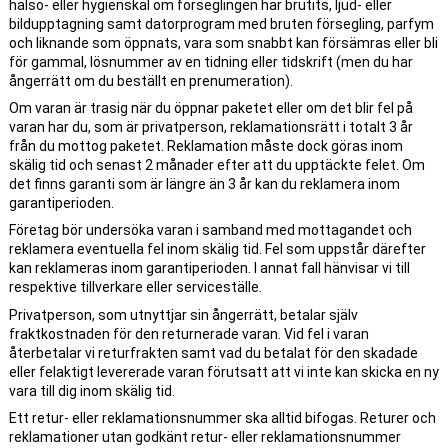
hälso- eller hygienskäl om förseglingen har brutits, ljud- eller
bildupptagning samt datorprogram med bruten försegling, parfym
och liknande som öppnats, vara som snabbt kan försämras eller bli
för gammal, lösnummer av en tidning eller tidskrift (men du har
ångerrätt om du beställt en prenumeration).
Om varan är trasig när du öppnar paketet eller om det blir fel på
varan har du, som är privatperson, reklamationsrätt i totalt 3 år
från du mottog paketet. Reklamation måste dock göras inom
skälig tid och senast 2 månader efter att du upptäckte felet. Om
det finns garanti som är längre än 3 år kan du reklamera inom
garantiperioden.
Företag bör undersöka varan i samband med mottagandet och
reklamera eventuella fel inom skälig tid. Fel som uppstår därefter
kan reklameras inom garantiperioden. I annat fall hänvisar vi till
respektive tillverkare eller serviceställe.
Privatperson, som utnyttjar sin ångerrätt, betalar själv
fraktkostnaden för den returnerade varan. Vid fel i varan
återbetalar vi returfrakten samt vad du betalat för den skadade
eller felaktigt levererade varan förutsatt att vi inte kan skicka en ny
vara till dig inom skälig tid.
Ett retur- eller reklamationsnummer ska alltid bifogas. Returer och
reklamationer utan godkänt retur- eller reklamationsnummer