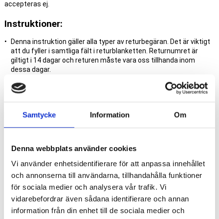
accepteras ej.
Instruktioner:
Denna instruktion gäller alla typer av returbegäran. Det är viktigt
att du fyller i samtliga fält i returblanketten. Returnumret är
giltigt i 14 dagar och returen måste vara oss tillhanda inom
dessa dagar.
Vi kommer att kontakta dig per e-post så fort din begäran har
mottagits och kontrollerats.
Vid retur MÅSTE alla produkter returneras i originalförpackningar
komplett med samtliga tillbehör.
Samtycke
Information
Om
Tänk på att alltid skicka produkten i ytteremballage för att inte
skada originalförpackningen.
Förpacka godset väl för att undvika skador.
Bifoga en kopia av returbekräftelsen i returen och skicka den till
Denna webbplats använder cookies
oss.
Vi använder enhetsidentifierare för att anpassa innehållet
OBS!
Returer som skickas in utan godkänt retur- eller
och annonserna till användarna, tillhandahålla funktioner
reklamationsnummer accepteras ej.
för sociala medier och analysera vår trafik. Vi
vidarebefordrar även sådana identifierare och annan
information från din enhet till de sociala medier och