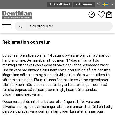
phone
Kundtjänst
exkl. moms
SV
Svenska
Meny
Favoriter
Kund
Reklamation och retur
Du som är privatperson har 14 dagars bytesrätt/ångerrätt när du
handlar online. Det innebär att du inom 14 dagar från att du
mottagit ditt paket kan skicka tillbaka oanvända, oskadade varor.
Om en vara har använts eller hanterats oförsiktigt, så att den inte
längre kan säljas som ny, blir du skyldig att ersätta webbutiken för
värdeminskningen. För att kunna fastställa en varas egenskaper
eller funktion måste du i vissa fall bryta förpackningen, som i så
fall ska öppnas så varsamt som möjligt samt återsändas
tillsammans med varan.
Observera att du inte har bytes- eller ångerrätt för vara som
tillverkats enligt dina anvisningar eller som annars har fått en tydlig
personlig prägel, vara som inte lämpligen kan återlämnas pga.