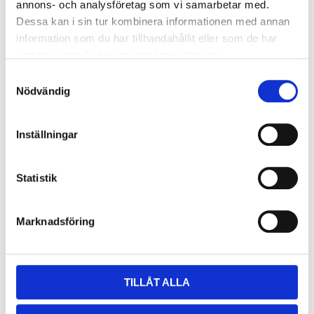
annons- och analysföretag som vi samarbetar med.
Dessa kan i sin tur kombinera informationen med annan
information som du har tillhandahållit eller som de har
samlat in när du har använt deras tjänster.
S
Nödvändig
a
m
t
Inställningar
y
c
k
Statistik
e
s
Marknadsföring
v
a
l
TILLÅT ALLA