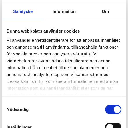
1 185
kr
995
kr
Samtycke
Information
Om
Denna webbplats använder cookies
33
%
Lägg till i favoriter
Lägg 
Vi använder enhetsidentifierare för att anpassa innehållet
och annonserna till användarna, tillhandahålla funktioner
för sociala medier och analysera vår trafik. Vi
vidarebefordrar även sådana identifierare och annan
information från din enhet till de sociala medier och
annons- och analysföretag som vi samarbetar med.
Dessa kan i sin tur kombinera informationen med annan
information som du har tillhandahållit eller som de har
Munspegel HR Front dubbel
Munspegel Plan #4 12
samlat in när du har använt deras tjänster.
#4, 4 st/frp
st/frp
S
795
kr
30
kr
45
kr
Nödvändig
a
m
t
Inställningar