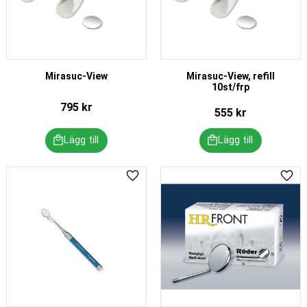
Mirasuc-View
Mirasuc-View, refill
10st/frp
795
kr
555
kr
Lägg till i favoriter
Lägg 