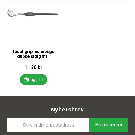
Touchgrip munspegel
dubbelsidig #11
1 130
kr
Nyhetsbrev
Prenumerera