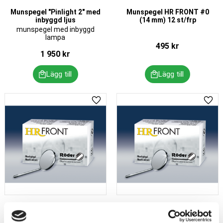
Munspegel "Pinlight 2" med
Munspegel HR FRONT #0
inbyggd ljus
(14 mm) 12 st/frp
munspegel med inbyggd
lampa
495
kr
1 950
kr
Lägg till i favoriter
Lägg 
Munspegel HR FRONT #000
Munspegel HR FRONT #4,
4 st/frp
#5, #6, #8