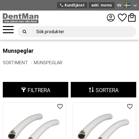
phone
Kundtjänst
exkl. moms
SV
Svenska
Meny
Favoriter
Kund
Munspeglar
SORTIMENT
MUNSPEGLAR
FILTRERA
SORTERA
Lägg till i favoriter
Lägg 