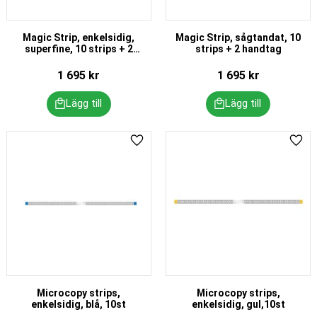
Magic Strip, enkelsidig,
Magic Strip, sågtandat, 10
superfine, 10 strips + 2
strips + 2 handtag
handtag
1 695
kr
1 695
kr
Lägg till i favoriter
Lägg 
Microcopy strips,
Microcopy strips,
enkelsidig, blå, 10st
enkelsidig, gul,10st