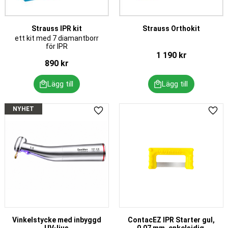
Strauss IPR kit
Strauss Orthokit
ett kit med 7 diamantborr
för IPR
1 190
kr
890
kr
NYHET
Lägg till i favoriter
Lägg 
Vinkelstycke med inbyggd
ContacEZ IPR Starter gul,