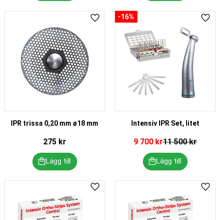
16
%
Lägg till i favoriter
Lägg 
IPR trissa 0,20 mm ø18 mm
Intensiv IPR Set, litet
275
kr
9 700
kr
11 500
kr
Lägg till i favoriter
Lägg 