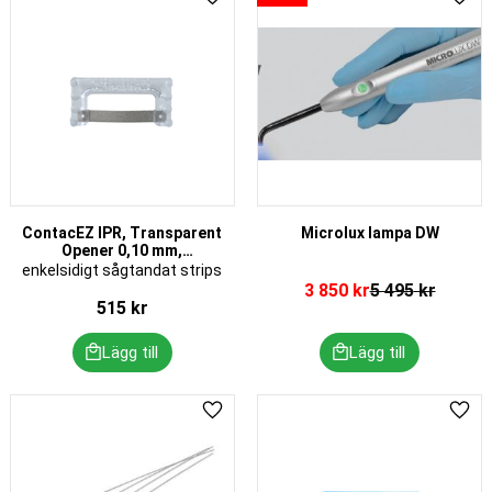
Lägg till i favoriter
Lägg 
ContacEZ IPR, Transparent
Microlux lampa DW
Opener 0,10 mm,
enkelsidig, 8 st/frp
enkelsidigt sågtandat strips
3 850
kr
5 495
kr
515
kr
Lägg till i favoriter
Lägg 