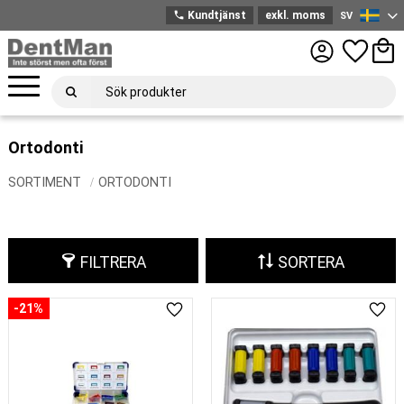
phone
Kundtjänst
exkl. moms
SV
Svenska
Meny
Favoriter
Kund
Ortodonti
SORTIMENT
ORTODONTI
FILTRERA
SORTERA
21
%
Lägg till i favoriter
Lägg 