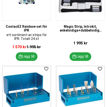
ContacEZ Rainbow set för
Magic Strip, Introkit,
IPR
enkelsidiga+dubbelsidiga
strips
ett sortiment av strips för
IPR. Totalt 24 st
1 995
kr
1 570
kr
1 995
kr
Lägg till i favoriter
Lägg 