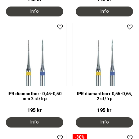
Lägg till i favoriter
Lägg 
IPR diamantborr 0,45-0,50
IPR diamantborr 0,55-0,65,
mm 2 st/frp
2 st/frp
195
kr
195
kr
30
%