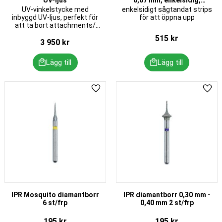
UV-ljus
0,07 mm, enkelsidig,
sågtandad, 8 st/frp
UV-vinkelstycke med
enkelsidigt sågtandat strips
inbyggd UV-ljus, perfekt för
för att öppna upp
att ta bort attachments/
engagers
515
kr
3 950
kr
Lägg till i favoriter
Lägg 
IPR Mosquito diamantborr
IPR diamantborr 0,30 mm -
6 st/frp
0,40 mm 2 st/frp
195
kr
195
kr