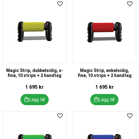
Lägg till i favoriter
Lägg 
Magic Strip, dubbelsidig, x-
Magic Strip, enkelsidig,
fine, 10 strips + 2 handtag
fine, 10 strips + 2 handtag
1 695
kr
1 695
kr
Lägg till i favoriter
Lägg 