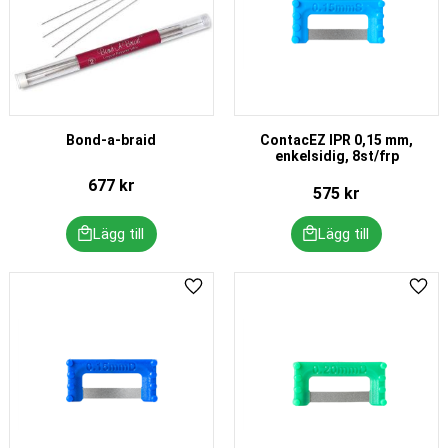
Bond-a-braid
ContacEZ IPR 0,15 mm,
enkelsidig, 8st/frp
677
kr
575
kr
Lägg till i favoriter
Lägg 