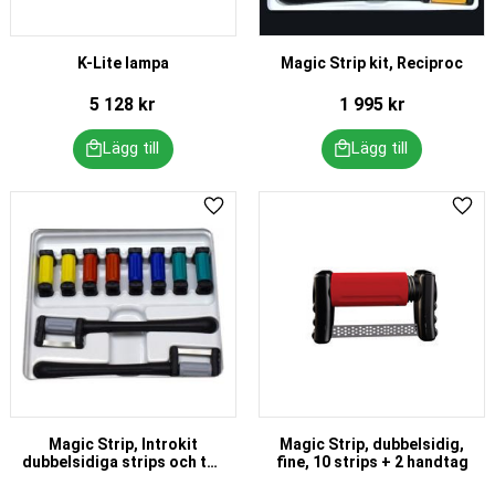
K-Lite lampa
Magic Strip kit, Reciproc
5 128
kr
1 995
kr
Lägg till i favoriter
Lägg 
Magic Strip, Introkit
Magic Strip, dubbelsidig,
dubbelsidiga strips och två
fine, 10 strips + 2 handtag
sågar