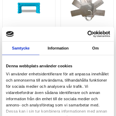
ContacEZ IPR, 0,50 mm,
ContacEZ Thickness
dubbelsidig, 8 st/frp
Gauge, IPR mätbrickor
Samtycke
Information
Om
575
kr
365
kr
Denna webbplats använder cookies
Vi använder enhetsidentifierare för att anpassa innehållet
Lägg till i favoriter
Lägg 
och annonserna till användarna, tillhandahålla funktioner
för sociala medier och analysera vår trafik. Vi
vidarebefordrar även sådana identifierare och annan
information från din enhet till de sociala medier och
annons- och analysföretag som vi samarbetar med.
Dessa kan i sin tur kombinera informationen med annan