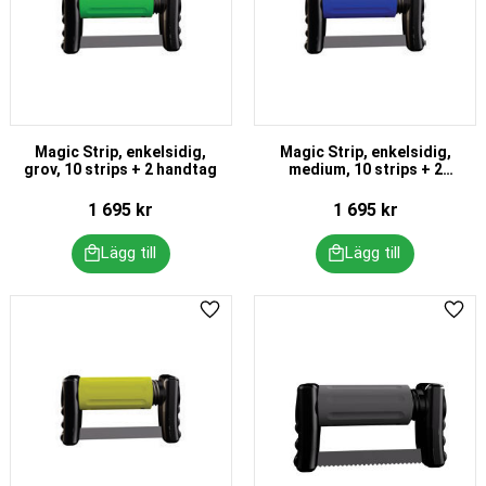
Magic Strip, enkelsidig,
Magic Strip, enkelsidig,
grov, 10 strips + 2 handtag
medium, 10 strips + 2
handtag
1 695
kr
1 695
kr
Lägg till i favoriter
Lägg 