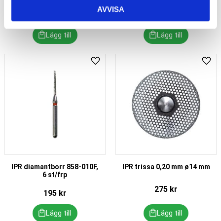
AVVISA
495
kr
19 995
kr
Lägg till i favoriter
Lägg 
IPR diamantborr 858-010F,
IPR trissa 0,20 mm ø14 mm
6 st/frp
275
kr
195
kr