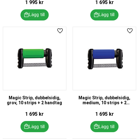
1 995
kr
1 695
kr
Lägg till i favoriter
Lägg 
Magic Strip, dubbelsidig,
Magic Strip, dubbelsidig,
grov, 10 strips + 2 handtag
medium, 10 strips + 2
handtag
1 695
kr
1 695
kr