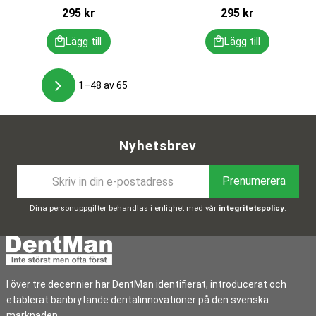
295
kr
295
kr
1–
48
av
65
Nyhetsbrev
Prenumerera
Dina personuppgifter behandlas i enlighet med vår
integritetspolicy
.
I över tre decennier har DentMan identifierat, introducerat och
etablerat banbrytande dentalinnovationer på den svenska
marknaden.