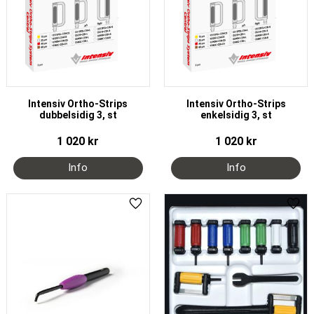
Intensiv Ortho-Strips
Intensiv Ortho-Strips
dubbelsidig 3, st
enkelsidig 3, st
1 020
kr
1 020
kr
Lägg till i favoriter
Lägg 