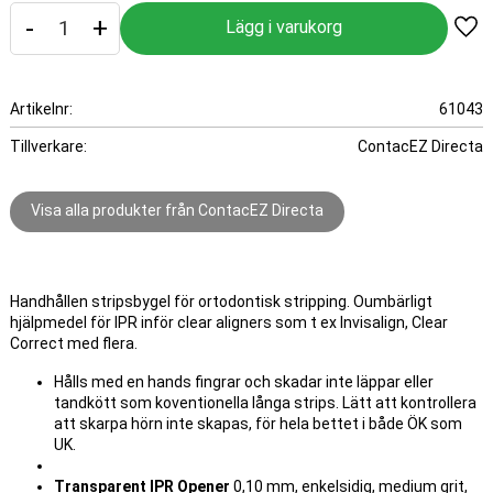
-
+
Lägg
Artikelnr
61043
Tillverkare
ContacEZ Directa
Visa alla produkter från ContacEZ Directa
Handhållen stripsbygel för ortodontisk stripping. Oumbärligt
hjälpmedel för IPR inför clear aligners som t ex Invisalign, Clear
Correct med flera.
Hålls med en hands fingrar och skadar inte läppar eller
tandkött som koventionella långa strips. Lätt att kontrollera
att skarpa hörn inte skapas, för hela bettet i både ÖK som
UK.
Transparent IPR Opener
0,10 mm, enkelsidig, medium grit,