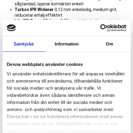
sågtandad, öppnar kontakten enkelt
Turkos IPR Widener
0,12 mm enkelsidig, medium grit,
reducerar emalj effektivt
Lila IPR Super-Widener
0,25 mm dubbelsidig, grovt grit,
Brun IPR Mega-Widener
0,30mm, dubbelsidig, grovt grit,
vidgar interproximala kontakten på två tänder samtidigt
Samtycke
Information
Om
Produkter av samma varumärke
Lägg 
Denna webbplats använder cookies
Vi använder enhetsidentifierare för att anpassa innehållet
och annonserna till användarna, tillhandahålla funktioner
för sociala medier och analysera vår trafik. Vi
vidarebefordrar även sådana identifierare och annan
information från din enhet till de sociala medier och
annons- och analysföretag som vi samarbetar med.
Dessa kan i sin tur kombinera informationen med annan
information som du har tillhandahållit eller som de har
samlat in när du har använt deras tjänster.