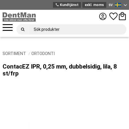
phone
Kundtjänst
exkl. moms
SV
Svenska
Meny
Favoriter
Kund
SORTIMENT
ORTODONTI
ContacEZ IPR, 0,25 mm, dubbelsidig, lila, 8
st/frp