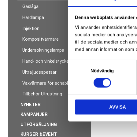
Gaslåga
Denna webbplats använder 
Härdlampa
Vi använder enhetsidentifierar
Injektion
sociala medier och analysera 
Kompositvärmare
till de sociala medier och a
med annan information som du 
Undersökningslampa
Hand- och vinkelstycken
S
Nödvändig
a
Ultraljudsspetsar
m
Vaxvärmare för schabloner
t
y
Tillbehör Utrustning
c
NYHETER
AVVISA
k
KAMPANJER
e
s
UTFÖRSÄLJNING
v
KURSER &EVENT
a