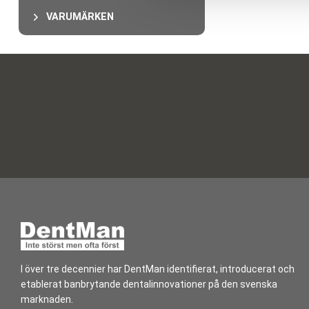
l
VARUMÄRKEN
I över tre decennier har DentMan identifierat, introducerat och
etablerat banbrytande dentalinnovationer på den svenska
marknaden.