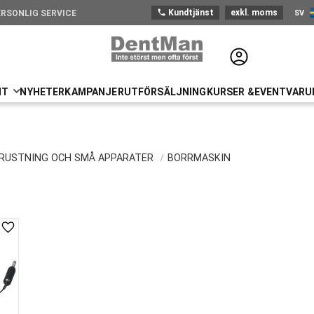
phone
Kundtjänst
exkl. moms
SV
ERSONLIG SERVICE
Sve
NT
NYHETER
KAMPANJER
UTFÖRSÄLJNING
KURSER &EVENT
VARU
RUSTNING OCH SMÅ APPARATER
BORRMASKIN
Lägg till i favoriter