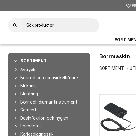
favorite_border
P
SORTIME
Borrmaskin
SORTIMENT
SORTIMENT
UT
Avtryck
Bitstöd och munvinkelhållare
Blekning
Blästring
Borr och diamantinstrument
Cement
Desinfektion och hygien
Endodonti
Kariesdiagnostik