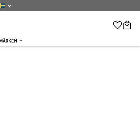
nska
Favoriter
Kundva
MÄRKEN