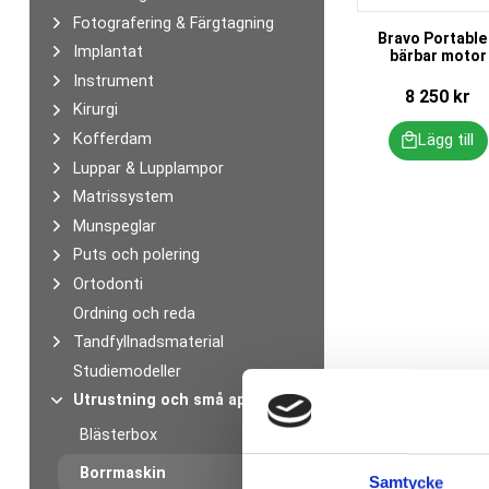
Fotografering & Färgtagning
Bravo Portable 
Implantat
bärbar motor
Instrument
8 250
kr
Kirurgi
Kofferdam
Luppar & Lupplampor
Matrissystem
Munspeglar
Puts och polering
Ortodonti
Ordning och reda
Tandfyllnadsmaterial
Studiemodeller
Utrustning och små apparater
Blästerbox
Borrmaskin
Samtycke