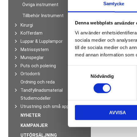
Samtycke
Övriga instrument
Tillbehör Instrument
Denna webbplats använder 
Kirurgi
Vi använder enhetsidentifierar
Kofferdam
sociala medier och analysera 
Luppar & Lupplampor
till de sociala medier och a
Matrissystem
med annan information som du 
Munspeglar
Puts och polering
S
Ortodonti
Nödvändig
a
Ordning och reda
m
Tandfyllnadsmaterial
t
y
Studiemodeller
c
Utrustning och små apparater
AVVISA
k
NYHETER
e
KAMPANJER
s
v
UTFÖRSÄLJNING