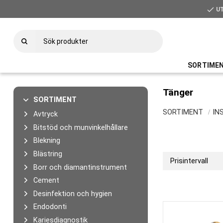
check
U
SORTIME
Tänger
SORTIMENT
SORTIMENT
IN
Avtryck
Bitstöd och munvinkelhållare
Blekning
Blästring
Prisintervall
Borr och diamantinstrument
890
Cement
Desinfektion och hygien
Endodonti
Kariesdiagnostik