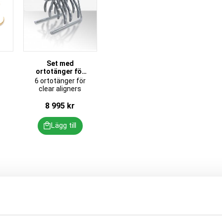
Set med
ortotänger för
clear aligners
6 ortotänger för
clear aligners
8 995
kr