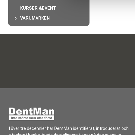
a
KURSER &EVENT
l
VARUMÄRKEN
I över tre decennier har DentMan identifierat, introducerat och
etablerat banbrytande dentalinnovationer på den svenska