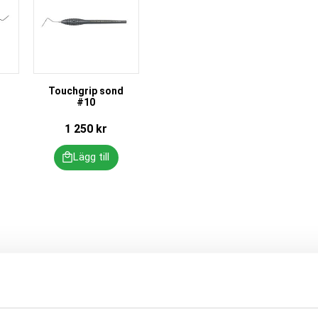
Touchgrip sond
#10
1 250
kr