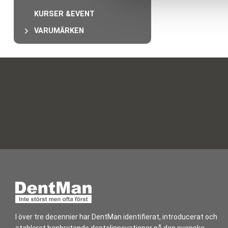
a
KURSER &EVENT
l
VARUMÄRKEN
I över tre decennier har DentMan identifierat, introducerat och
etablerat banbrytande dentalinnovationer på den svenska