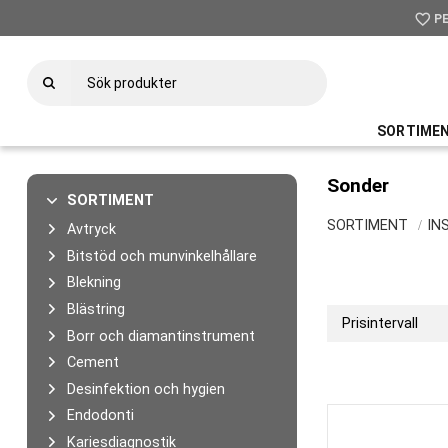
favorite_border
P
SORTIME
Sonder
SORTIMENT
SORTIMENT
IN
Avtryck
Bitstöd och munvinkelhållare
Blekning
Blästring
Prisintervall
Borr och diamantinstrument
995
Cement
Desinfektion och hygien
Endodonti
Kariesdiagnostik