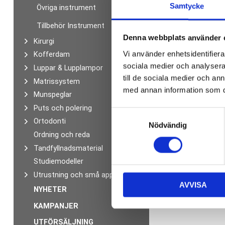
Samtycke
Övriga instrument
Tillbehör Instrument
Denna webbplats använder 
Kirurgi
Vi använder enhetsidentifierar
Kofferdam
sociala medier och analysera 
Luppar & Lupplampor
till de sociala medier och a
Matrissystem
med annan information som du 
Munspeglar
Puts och polering
S
Ortodonti
Nödvändig
a
Ordning och reda
m
Tandfyllnadsmaterial
t
y
Studiemodeller
c
Utrustning och små apparater
AVVISA
k
NYHETER
e
KAMPANJER
s
v
UTFÖRSÄLJNING