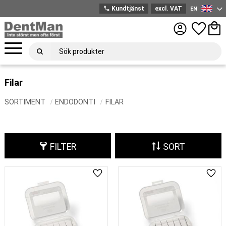
phone
Kundtjänst
excl. VAT
EN
English
Menu
Favorites
Bask
Filar
SORTIMENT
ENDODONTI
FILAR
FILTER
SORT
Add to favorites
Add 