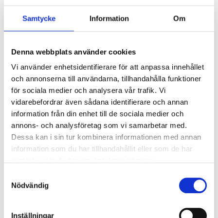
CrownOne filar
CrownOne filar primary/röd
medium/grön 6 st/frp
6 st/frp
Samtycke
Information
Om
595
kr
595
kr
Denna webbplats använder cookies
Vi använder enhetsidentifierare för att anpassa innehållet
och annonserna till användarna, tillhandahålla funktioner
Add to favorites
Add 
för sociala medier och analysera vår trafik. Vi
vidarebefordrar även sådana identifierare och annan
information från din enhet till de sociala medier och
annons- och analysföretag som vi samarbetar med.
Dessa kan i sin tur kombinera informationen med annan
information som du har tillhandahållit eller som de har
samlat in när du har använt deras tjänster.
S
CrownOne filar small/gul 6
CrownOne kit 25 mm 5
Nödvändig
a
st/frp
st/frp
m
595
kr
595
kr
t
Inställningar