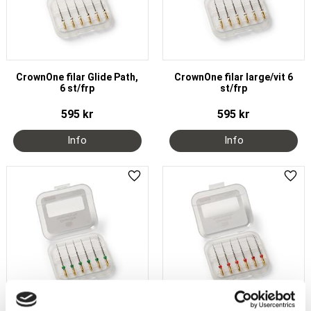
CrownOne filar Glide Path,
CrownOne filar large/vit 6
6 st/frp
st/frp
595
kr
595
kr
Add to favorites
Add 