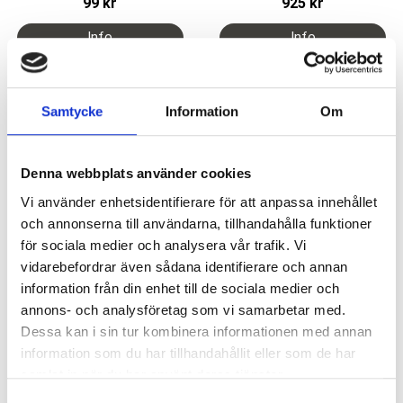
99
kr
925
kr
Add to favorites
Add 
Samtycke
Information
Om
Denna webbplats använder cookies
Vi använder enhetsidentifierare för att anpassa innehållet
och annonserna till användarna, tillhandahålla funktioner
för sociala medier och analysera vår trafik. Vi
vidarebefordrar även sådana identifierare och annan
Munce borr 31 mm 4 st/frp
Retrax Solution
information från din enhet till de sociala medier och
Aluminiumsulfat 25%
extra långa borr med smal
hals för bättre åtkomst
skonsam hemostas
annons- och analysföretag som vi samarbetar med.
Dessa kan i sin tur kombinera informationen med annan
275
kr
925
kr
information som du har tillhandahållit eller som de har
samlat in när du har använt deras tjänster.
S