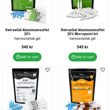
RetraxGel Aluminiumsulfat
RetraxGel Aluminiumsulfat
25%
25% Micropoint kit
hemostatisk gel
hemostatisk gel
545
kr
545
kr
Add to favorites
Add 