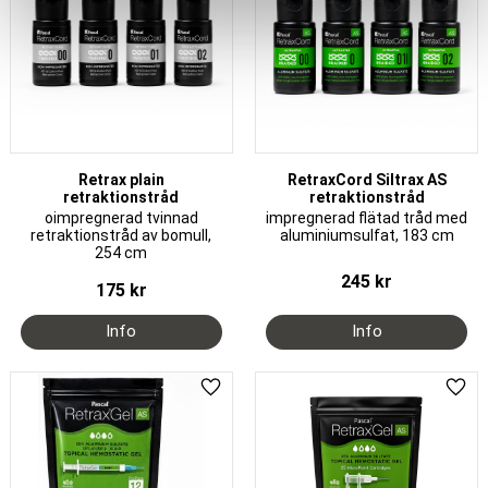
Retrax plain
RetraxCord Siltrax AS
retraktionstråd
retraktionstråd
oimpregnerad tvinnad
impregnerad flätad tråd med
retraktionstråd av bomull,
aluminiumsulfat, 183 cm
254 cm
245
kr
175
kr
Add to favorites
Add 