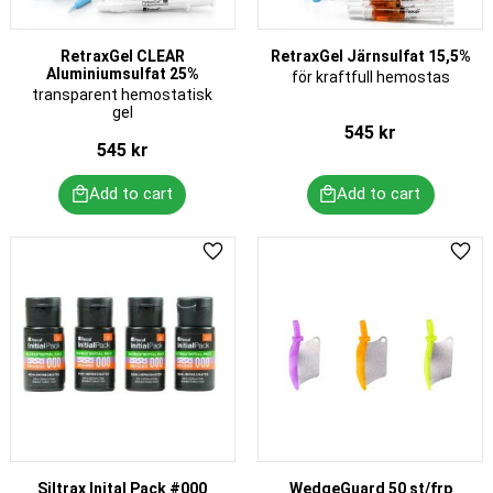
RetraxGel CLEAR
RetraxGel Järnsulfat 15,5%
Aluminiumsulfat 25%
för kraftfull hemostas
transparent hemostatisk
gel
545
kr
545
kr
Add to favorites
Add 
Siltrax Inital Pack #000
WedgeGuard 50 st/frp