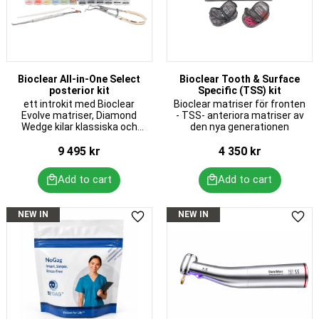
Bioclear All-in-One Select
Bioclear Tooth & Surface
posterior kit
Specific (TSS) kit
ett introkit med Bioclear
Bioclear matriser för fronten
Evolve matriser, Diamond
- TSS- anteriora matriser av
Wedge kilar klassiska och
den nya generationen
förlängda, ny adjustable
Push-Pull instrument
9 495
kr
4 350
kr
NEW IN
NEW IN
Add to favorites
Add 