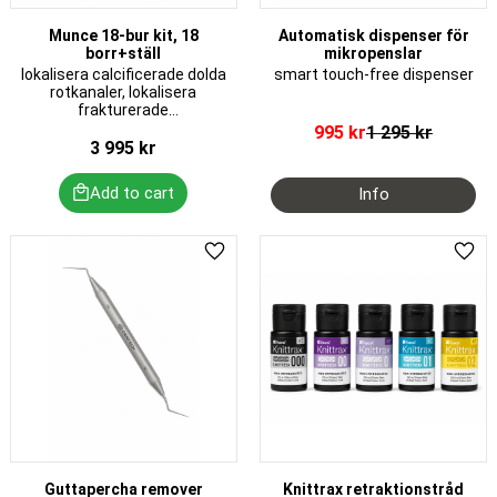
Munce 18-bur kit, 18
Automatisk dispenser för
borr+ställ
mikropenslar
lokalisera calcificerade dolda
smart touch-free dispenser
rotkanaler, lokalisera
frakturerade
rotkanalsinstrument och
995
kr
1 295
kr
avlägsna fiberstift
3 995
kr
Add to favorites
Add 
Guttapercha remover
Knittrax retraktionstråd