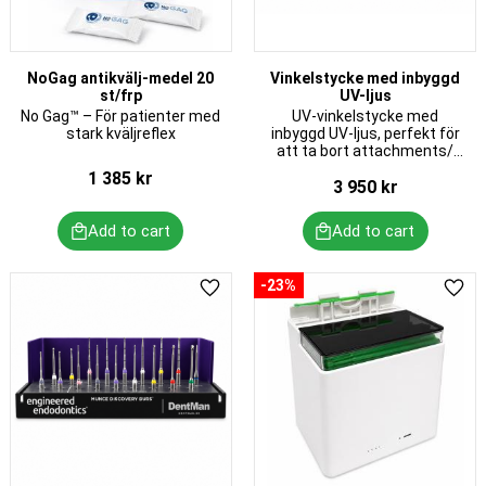
NoGag antikvälj-medel 20
Vinkelstycke med inbyggd
st/frp
UV-ljus
No Gag™ – För patienter med
UV-vinkelstycke med
stark kväljreflex
inbyggd UV-ljus, perfekt för
att ta bort attachments/
engagers
1 385
kr
3 950
kr
23
%
Add to favorites
Add 