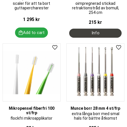
scaler för att ta bort
oimpregnerad stickad
guttapercharester
retraktionstråd av bomull,
254 cm
1 295
kr
215
kr
Add to favorites
Add 
Mikropensel fiberfri 100
Munce borr 28 mm 4 st/frp
st/frp
extra långa borr med smal
flockfri mikroapplikator
hals för bättre åtkomst