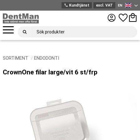
phone
Kundtjänst
excl. VAT
EN
English
Menu
Favorites
Bask
SORTIMENT
ENDODONTI
CrownOne filar large/vit 6 st/frp