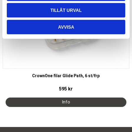
TILLÅT URVAL
AVVISA
CrownOne filar Glide Path, 6 st/frp
595
kr