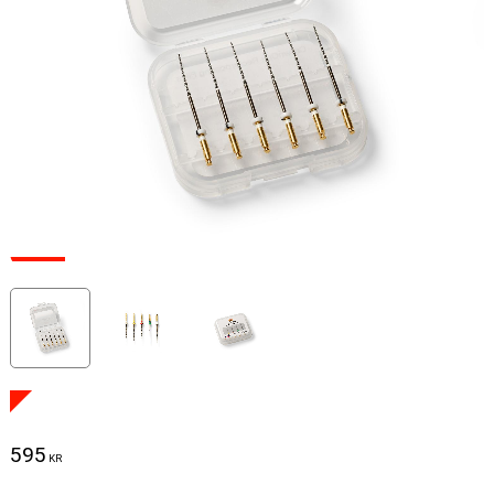
595
KR