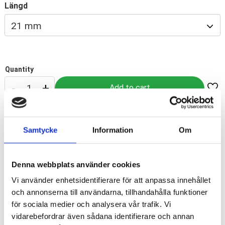
Längd
Quantity
-
+
Add
Article SKU
CO4521
Samtycke
Information
Om
Manufacturer
Stevenson Dental Research
Denna webbplats använder cookies
Show all products from Stevenson Dental Research
Vi använder enhetsidentifierare för att anpassa innehållet
och annonserna till användarna, tillhandahålla funktioner
för sociala medier och analysera vår trafik. Vi
reciprokernade filar CrownOne
vidarebefordrar även sådana identifierare och annan
ISO 45