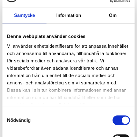
Adbone TCP (1-2 mm) 1 g x
Adbone TCP 5 x 10 x 15 mm
Samtycke
Information
Om
1
block
995
kr
1 395
kr
Denna webbplats använder cookies
Vi använder enhetsidentifierare för att anpassa innehållet
och annonserna till användarna, tillhandahålla funktioner
för sociala medier och analysera vår trafik. Vi
Add to favorites
Add 
vidarebefordrar även sådana identifierare och annan
information från din enhet till de sociala medier och
annons- och analysföretag som vi samarbetar med.
Dessa kan i sin tur kombinera informationen med annan
information som du har tillhandahållit eller som de har
samlat in när du har använt deras tjänster.
S
Nödvändig
a
Keydent Micro Blades SR,
Keydent Micro Blades
m
10st/frp
Tunnel, 10 st/frp
t