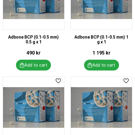
Adbone BCP (0.1-0.5 mm)
Adbone BCP (0.1-0.5 mm) 1
0.5 g x 1
g x 1
490
kr
1 195
kr
Add to favorites
Add 