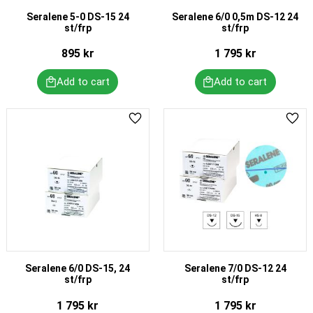
Seralene 5-0 DS-15 24
Seralene 6/0 0,5m DS-12 24
st/frp
st/frp
895
kr
1 795
kr
Add to favorites
Add 
Seralene 6/0 DS-15, 24
Seralene 7/0 DS-12 24
st/frp
st/frp
1 795
kr
1 795
kr