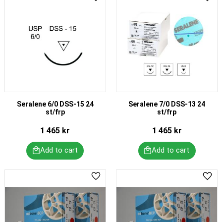
Add to favorites
Add 
Seralene 6/0 DSS-15 24
Seralene 7/0 DSS-13 24
st/frp
st/frp
1 465
kr
1 465
kr
Add to favorites
Add 