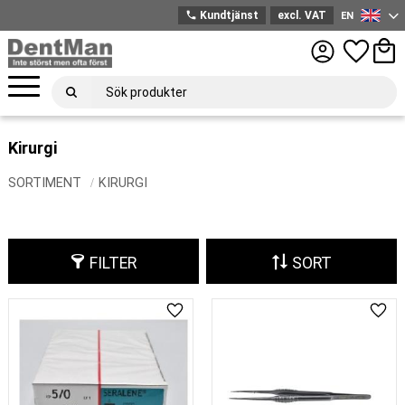
phone
Kundtjänst
excl. VAT
EN
English
Menu
Favorites
Bask
Kirurgi
SORTIMENT
KIRURGI
FILTER
SORT
Add to favorites
Add 