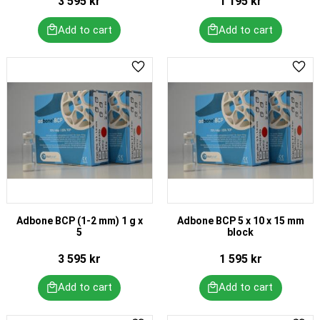
3 595
kr
1 195
kr
Add to favorites
Add 
Adbone BCP (1-2 mm) 1 g x
Adbone BCP 5 x 10 x 15 mm
5
block
3 595
kr
1 595
kr