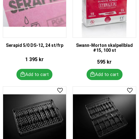
Serapid 5/0 DS-12, 24 st/frp
Swann-Morton skalpellblad
#15, 100 st
1 395
kr
595
kr
Add to favorites
Add 