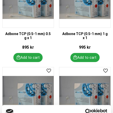
Adbone TCP (0.5-1 mm) 0.5
Adbone TCP (0.5-1 mm) 1 g
g x 1
x 1
895
kr
995
kr
Add to favorites
Add 