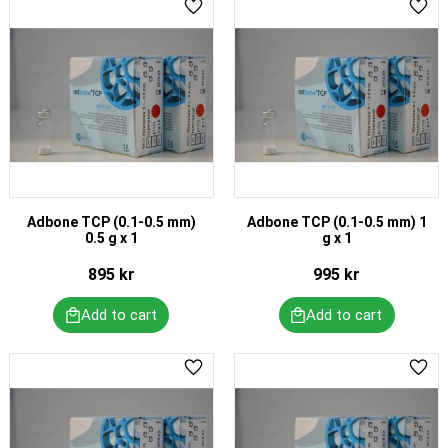
Add to favorites
Add 
Adbone TCP (0.1-0.5 mm)
Adbone TCP (0.1-0.5 mm) 1
0.5 g x 1
g x 1
895
kr
995
kr
Add to favorites
Add 