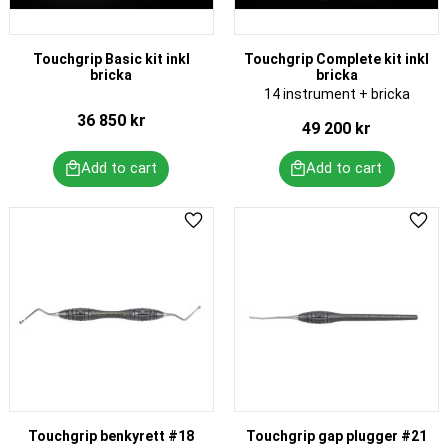
Touchgrip Basic kit inkl
Touchgrip Complete kit inkl
bricka
bricka
14 instrument + bricka
36 850
kr
49 200
kr
Add to favorites
Add 
Touchgrip benkyrett #18
Touchgrip gap plugger #21