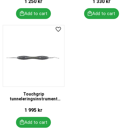
1 250
kr
1 330
kr
Add to favorites
Touchgrip
tunneleringsinstrument
#06
1 995
kr