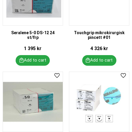
Seralene 5-0 DS-12 24
Touchgrip mikrokirurgisk
st/frp
pincett #01
1 395
kr
4 326
kr
Add to favorites
Add 