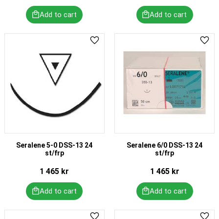
Add to favorites
Add 
Seralene 5-0 DSS-13 24
Seralene 6/0 DSS-13 24
st/frp
st/frp
1 465
kr
1 465
kr