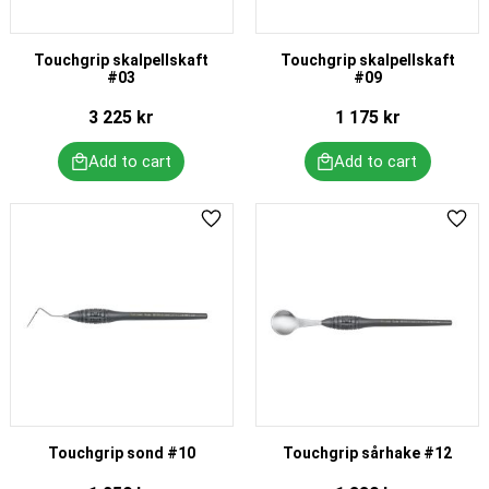
Touchgrip skalpellskaft
Touchgrip skalpellskaft
#03
#09
3 225
kr
1 175
kr
Add to favorites
Add 
Touchgrip sond #10
Touchgrip sårhake #12