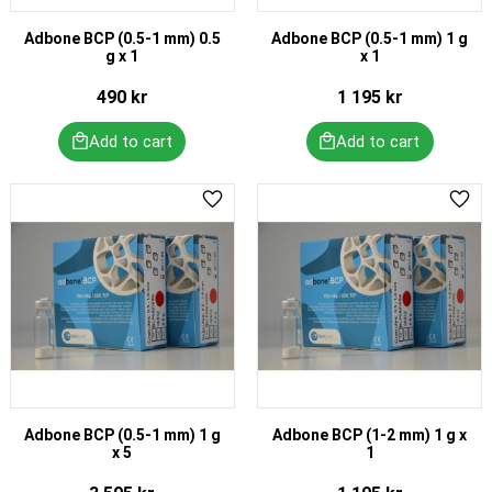
Adbone BCP (0.5-1 mm) 0.5
Adbone BCP (0.5-1 mm) 1 g
g x 1
x 1
490
kr
1 195
kr
Add to favorites
Add 
Adbone BCP (0.5-1 mm) 1 g
Adbone BCP (1-2 mm) 1 g x
x 5
1