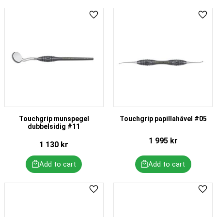
Add to favorites
Add 
Touchgrip munspegel
Touchgrip papillahävel #05
dubbelsidig #11
1 995
kr
1 130
kr
Add to favorites
Add 