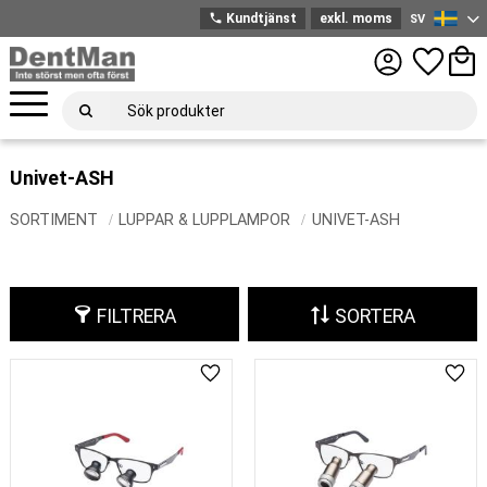
phone
Kundtjänst
exkl. moms
SV
Svenska
Meny
Favoriter
Kund
Univet-ASH
SORTIMENT
LUPPAR & LUPPLAMPOR
UNIVET-ASH
FILTRERA
SORTERA
Lägg till i favoriter
Lägg 