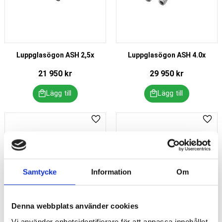
Luppglasögon ASH 2,5x
Luppglasögon ASH 4.0x
21 950
kr
29 950
kr
Lägg till i favoriter
Lägg 
Samtycke
Information
Om
Denna webbplats använder cookies
Vi använder enhetsidentifierare för att anpassa innehållet