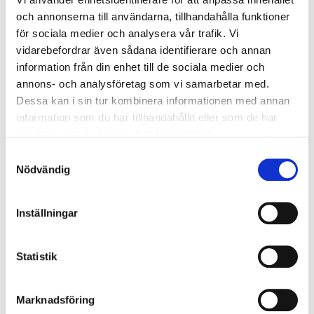
Luppglasögon ASH 3,5x
Luppglasögon ASH 3x
och annonserna till användarna, tillhandahålla funktioner
21 950
kr
21 950
kr
för sociala medier och analysera vår trafik. Vi
vidarebefordrar även sådana identifierare och annan
information från din enhet till de sociala medier och
annons- och analysföretag som vi samarbetar med.
Dessa kan i sin tur kombinera informationen med annan
Lägg till i favoriter
information som du har tillhandahållit eller som de har
samlat in när du har använt deras tjänster.
S
Nödvändig
a
m
t
Inställningar
y
c
Luppglasögon ASH 5.0x
k
Statistik
29 950
kr
e
s
Marknadsföring
v