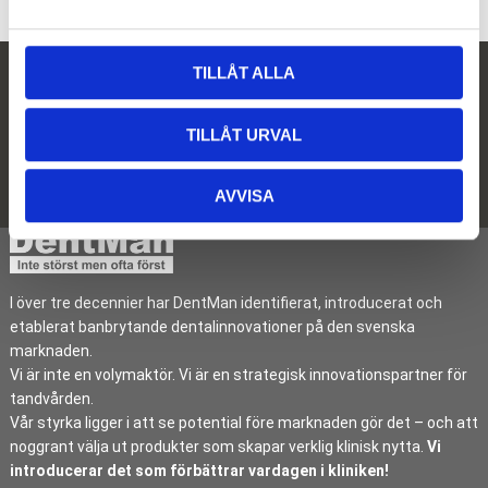
a
l
TILLÅT ALLA
Nyhetsbrev
TILLÅT URVAL
Prenumerera
Dina personuppgifter behandlas i enlighet med vår
integritetspolicy
.
AVVISA
I över tre decennier har DentMan identifierat, introducerat och
etablerat banbrytande dentalinnovationer på den svenska
marknaden.
Vi är inte en volymaktör. Vi är en strategisk innovationspartner för
tandvården.
Vår styrka ligger i att se potential före marknaden gör det – och att
noggrant välja ut produkter som skapar verklig klinisk nytta.
Vi
introducerar det som förbättrar vardagen i kliniken!