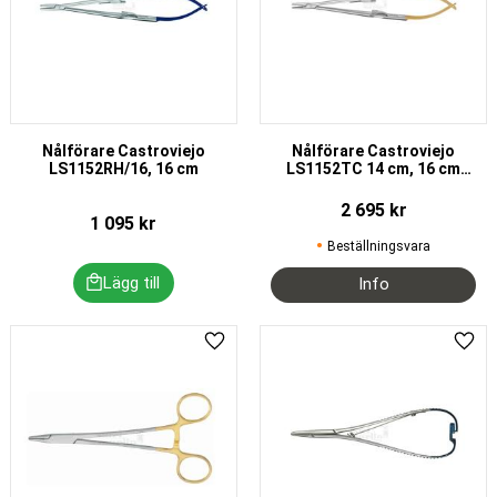
Nålförare Castroviejo
Nålförare Castroviejo
LS1152RH/16, 16 cm
LS1152TC 14 cm, 16 cm
eller 18 cm
2 695
kr
1 095
kr
Beställningsvara
Lägg till i favoriter
Lägg 