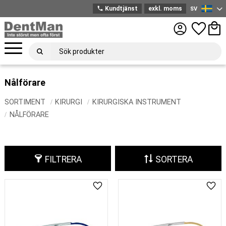
phone
Kundtjänst
exkl. moms
SV
Svenska
Meny
Favoriter
Kund
Nålförare
SORTIMENT
KIRURGI
KIRURGISKA INSTRUMENT
NÅLFÖRARE
FILTRERA
SORTERA
Lägg till i favoriter
Lägg 