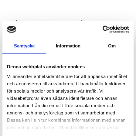
Nålförare Crile-Wood
Nålförare Lichtenberg 14
1155TC/15
cm rak
1 695
kr
1 495
kr
Samtycke
Information
Om
Beställningsvara
Denna webbplats använder cookies
35
%
Vi använder enhetsidentifierare för att anpassa innehållet
Lägg till i favoriter
Lägg 
och annonserna till användarna, tillhandahålla funktioner
för sociala medier och analysera vår trafik. Vi
vidarebefordrar även sådana identifierare och annan
information från din enhet till de sociala medier och
annons- och analysföretag som vi samarbetar med.
Dessa kan i sin tur kombinera informationen med annan
information som du har tillhandahållit eller som de har
samlat in när du har använt deras tjänster.