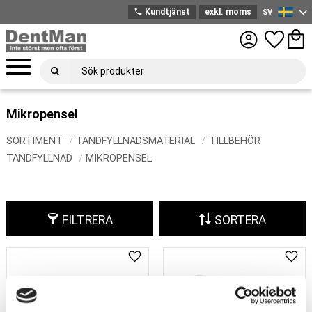
phone
Kundtjänst
exkl. moms
SV
Svenska
Meny
Favoriter
Kund
Mikropensel
SORTIMENT
TANDFYLLNADSMATERIAL
TILLBEHÖR
TANDFYLLNAD
MIKROPENSEL
FILTRERA
SORTERA
Lägg till i favoriter
Lägg 