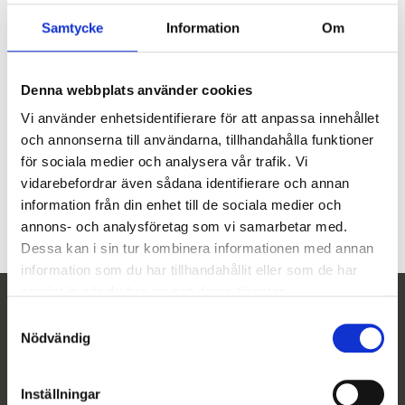
Samtycke
Information
Om
4 för 3
3 för 2
Denna webbplats använder cookies
Vi använder enhetsidentifierare för att anpassa innehållet
ZerofloX mikropensel 100
Mikropensel fiberfri 100
st/frp
st/frp
och annonserna till användarna, tillhandahålla funktioner
flockfri mikroapplikator
flockfri mikroapplikator
för sociala medier och analysera vår trafik. Vi
vidarebefordrar även sådana identifierare och annan
125
kr
99
kr
information från din enhet till de sociala medier och
annons- och analysföretag som vi samarbetar med.
Dessa kan i sin tur kombinera informationen med annan
information som du har tillhandahållit eller som de har
samlat in när du har använt deras tjänster.
Nyhetsbrev
S
Nödvändig
a
Prenumerera
m
t
Inställningar
Dina personuppgifter behandlas i enlighet med vår
integritetspolicy
.