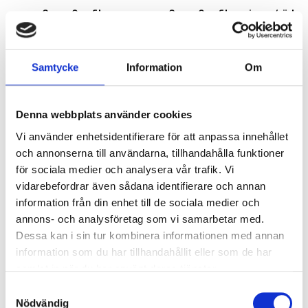
CrownOne filar
CrownOne filar primary/röd
medium/grön 6 st/frp
6 st/frp
595
kr
595
kr
Samtycke
Information
Om
Denna webbplats använder cookies
Lägg till i favoriter
Lägg 
Vi använder enhetsidentifierare för att anpassa innehållet
och annonserna till användarna, tillhandahålla funktioner
för sociala medier och analysera vår trafik. Vi
vidarebefordrar även sådana identifierare och annan
information från din enhet till de sociala medier och
annons- och analysföretag som vi samarbetar med.
Köp 5 och få 2 extra utan
kostnad
Dessa kan i sin tur kombinera informationen med annan
information som du har tillhandahållit eller som de har
CrownOne filar small/gul 6
CrownOne kit 25 mm 5
samlat in när du har använt deras tjänster.
st/frp
st/frp
S
595
kr
595
kr
Nödvändig
a