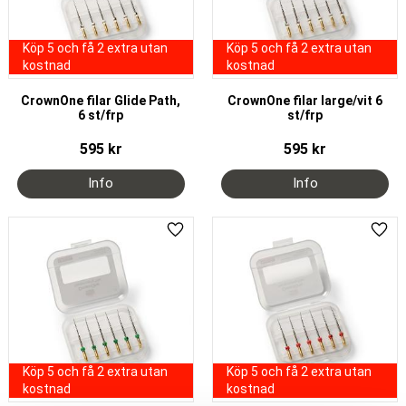
Köp 5 och få 2 extra utan
Köp 5 och få 2 extra utan
kostnad
kostnad
CrownOne filar Glide Path,
CrownOne filar large/vit 6
6 st/frp
st/frp
595
kr
595
kr
Lägg till i favoriter
Lägg 
Köp 5 och få 2 extra utan
Köp 5 och få 2 extra utan
kostnad
kostnad