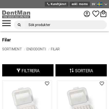
phone
Kundtjänst
exkl. moms
SV
Svenska
Meny
Favoriter
Kund
Filar
SORTIMENT
ENDODONTI
FILAR
FILTRERA
SORTERA
Lägg till i favoriter
Lägg 