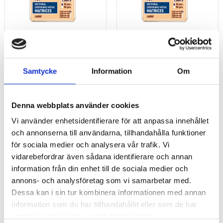
TOR VM matris 0,035 mm 50
TOR VM matris 0,050 mm 50
st/frp
st/frp
Samtycke
Information
Om
195
kr
195
kr
Denna webbplats använder cookies
Vi använder enhetsidentifierare för att anpassa innehållet
Add to favorites
Add 
och annonserna till användarna, tillhandahålla funktioner
för sociala medier och analysera vår trafik. Vi
vidarebefordrar även sådana identifierare och annan
information från din enhet till de sociala medier och
annons- och analysföretag som vi samarbetar med.
Dessa kan i sin tur kombinera informationen med annan
information som du har tillhandahållit eller som de har
samlat in när du har använt deras tjänster.