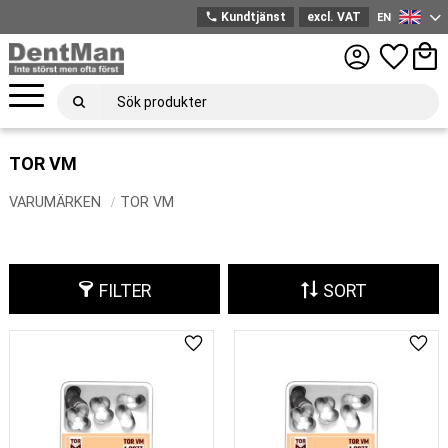
phone
Kundtjänst
excl. VAT
EN
English
Menu
Favorites
Bask
TOR VM
VARUMÄRKEN
TOR VM
FILTER
SORT
Add to favorites
Add 