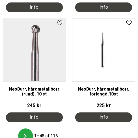
Add to favorites
Add 
NeoBurr, hårdmetallborr
NeoBurr, hårdmetallborr,
(rund), 10 st
förlängd,10st
245
kr
225
kr
1–
48
of
116