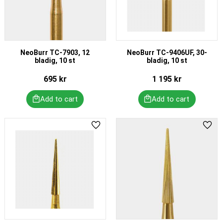
NeoBurr TC-7903, 12
NeoBurr TC-9406UF, 30-
bladig, 10 st
bladig, 10 st
695
kr
1 195
kr
Add to favorites
Add 