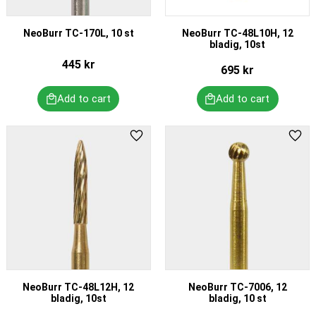
NeoBurr TC-170L, 10 st
NeoBurr TC-48L10H, 12
bladig, 10st
445
kr
695
kr
Add to favorites
Add 
NeoBurr TC-48L12H, 12
NeoBurr TC-7006, 12
bladig, 10st
bladig, 10 st