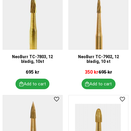
NeoBurr TC-7803, 12
NeoBurr TC-7902, 12
bladig, 10st
bladig, 10 st
695
kr
350
kr
695
kr
Add to favorites
Add 