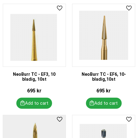
Add to favorites
Add 
NeoBurr TC - EF3, 10
NeoBurr TC - EF6, 10-
bladig, 10st
bladig,10st
695
kr
695
kr
Add to favorites
Add 