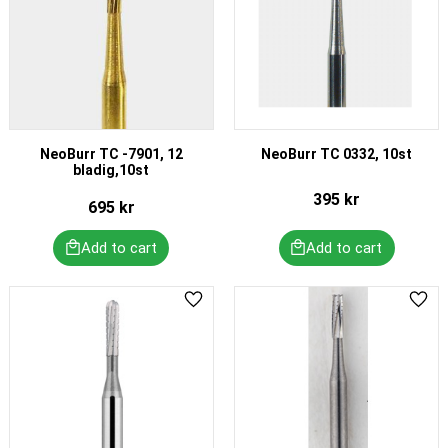
NeoBurr TC -7901, 12
NeoBurr TC 0332, 10st
bladig,10st
395
kr
695
kr
Add to favorites
Add 