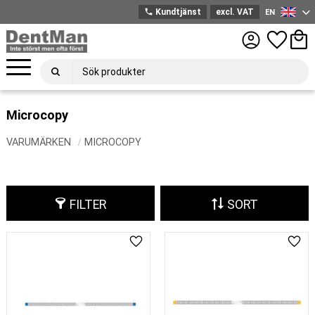
phone
Kundtjänst
excl. VAT
EN
English
Menu
Favorites
Bask
Microcopy
VARUMÄRKEN
MICROCOPY
FILTER
SORT
Add to favorites
Add 