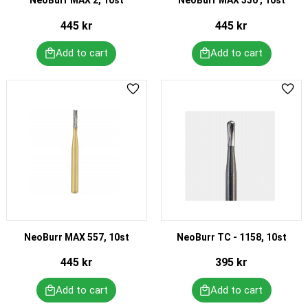
445
kr
445
kr
Add to favorites
Add 
NeoBurr MAX 557, 10st
NeoBurr TC - 1158, 10st
445
kr
395
kr