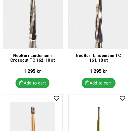
NeoBurr Lindemann
NeoBurr Lindemann TC
Crosscut TC 162, 10 st
161, 10 st
1 295
kr
1 295
kr
Add to favorites
Add 