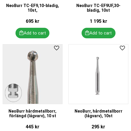
NeoBurr TC-EF9,10-bladig,
NeoBurr TC-EF9UF,30-
10st,
bladig, 10st
695
kr
1 195
kr
Add to favorites
Add 
NeoBurr hårdmetallborr,
NeoBurr, hårdmetallborr
förlängd (lågvarv), 10 st
(lågvarv), 10st
445
kr
295
kr