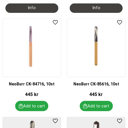
Add to favorites
Add 
NeoBurr CK-84716, 10st
NeoBurr CK-85616, 10st
445
kr
445
kr
Add to favorites
Add 