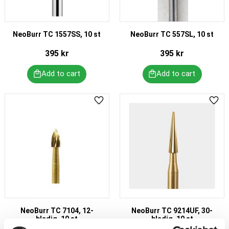
NeoBurr TC 1557SS, 10 st
NeoBurr TC 557SL, 10 st
395
kr
395
kr
Add to favorites
Add 
NeoBurr TC 7104, 12-
NeoBurr TC 9214UF, 30-
bladig, 10 st
bladig, 10 st