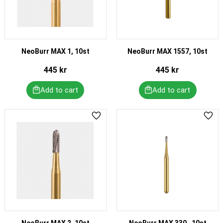
NeoBurr MAX 1, 10st
NeoBurr MAX 1557, 10st
445
kr
445
kr
Add to favorites
Add 
NeoBurr MAX 2, 10st
NeoBurr MAX 330 , 10st