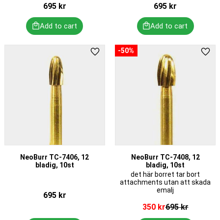
695
kr
695
kr
50
%
Add to favorites
Add 
NeoBurr TC-7406, 12
NeoBurr TC-7408, 12
bladig, 10st
bladig, 10st
det här borret tar bort
attachments utan att skada
emalj
695
kr
350
kr
695
kr