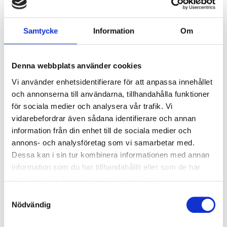
695
kr
1 195
kr
Samtycke
Information
Om
Add to favorites
Add 
Denna webbplats använder cookies
Vi använder enhetsidentifierare för att anpassa innehållet
och annonserna till användarna, tillhandahålla funktioner
för sociala medier och analysera vår trafik. Vi
vidarebefordrar även sådana identifierare och annan
information från din enhet till de sociala medier och
annons- och analysföretag som vi samarbetar med.
Dessa kan i sin tur kombinera informationen med annan
NeoBurr TC 9903UF, 30
NeoBurr TC- 7714, 12-
information som du har tillhandahållit eller som de har
bladig, 10st
bladig,10st
samlat in när du har använt deras tjänster.
1 195
kr
695
kr
S
Nödvändig
a
m