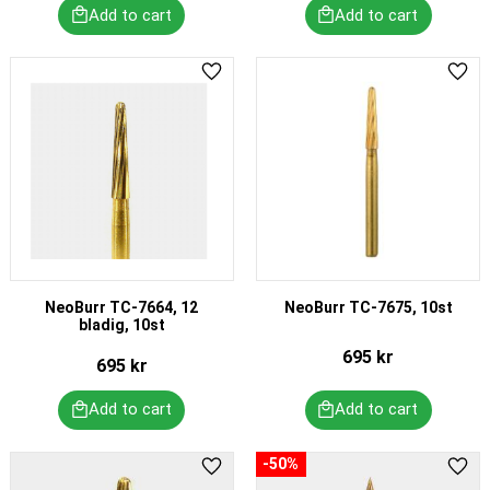
Add to favorites
Add 
NeoBurr TC-7664, 12
NeoBurr TC-7675, 10st
bladig, 10st
695
kr
695
kr
50
%
Add to favorites
Add 