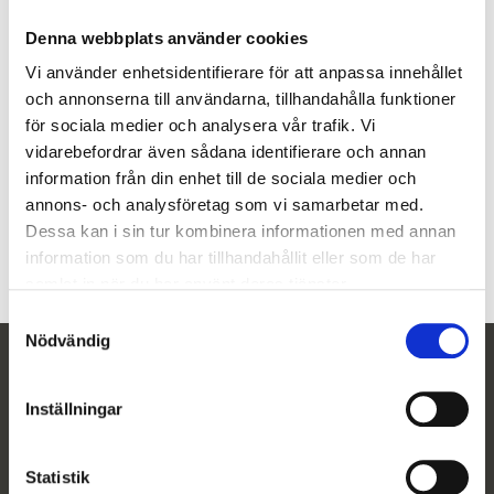
Denna webbplats använder cookies
Vi använder enhetsidentifierare för att anpassa innehållet
och annonserna till användarna, tillhandahålla funktioner
Stevenson TempPaket "The
TempCem 2x5ml
för sociala medier och analysera vår trafik. Vi
Package"
snabbstelnande cement för
vidarebefordrar även sådana identifierare och annan
Paketet innehåller allt för att
provisorier
information från din enhet till de sociala medier och
kunna göra provisorier
annons- och analysföretag som vi samarbetar med.
395
kr
2 585
kr
2 980
kr
Dessa kan i sin tur kombinera informationen med annan
information som du har tillhandahållit eller som de har
samlat in när du har använt deras tjänster.
S
Nödvändig
a
Newsletter
m
t
Inställningar
y
Subscribe
c
Your personal information is processed in accordance with our
privacy
k
Statistik
policy
.