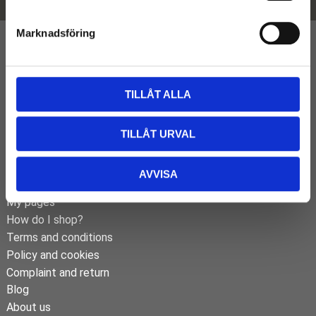
e
s
COMPANY LTD.
Marknadsföring
v
a
Here follows a description about this shop as well as contact
details. This text and information is both for visitors and Google.
l
TILLÅT ALLA
Phone:
123-456789
Email:
support@example.com
Open Hours:
Monday-Friday, 10-16
TILLÅT URVAL
SNABBLÄNKAR
AVVISA
Customer service
My pages
How do I shop?
Terms and conditions
Policy and cookies
Complaint and return
Blog
About us