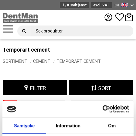
phone
Kundtjänst
excl. VAT
EN
English
Menu
Favorites
Bask
Temporärt cement
SORTIMENT
CEMENT
TEMPORÄRT CEMENT
FILTER
SORT
13
%
Add to favorites
Add 
Samtycke
Information
Om