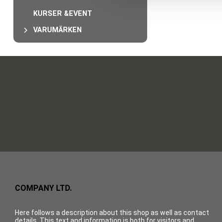
l
KURSER &EVENT
VARUMÄRKEN
COMPANY LTD.
Here follows a description about this shop as well as contact
details. This text and information is both for visitors and