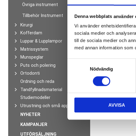
Övriga instrument
Tillbehör Instrument
Denna webbplats använder 
Kirurgi
Vi använder enhetsidentifierar
Kofferdam
sociala medier och analysera 
till de sociala medier och a
Luppar & Lupplampor
med annan information som du 
Matrissystem
Munspeglar
S
Puts och polering
Nödvändig
a
Ortodonti
m
Ordning och reda
t
Tandfyllnadsmaterial
y
Studiemodeller
c
AVVISA
k
Utrustning och små apparater
e
NYHETER
s
KAMPANJER
v
UTFÖRSÄLJNING
a