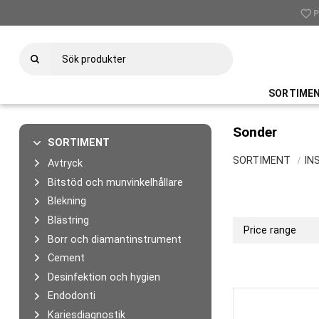
favorite_border
check
P
SORTIME
Sonder
SORTIMENT
SORTIMENT
IN
Avtryck
Bitstöd och munvinkelhållare
Blekning
Blästring
Price range
Borr och diamantinstrument
995
Cement
Desinfektion och hygien
Endodonti
Kariesdiagnostik