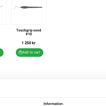
Touchgrip sond
#10
1 250
kr
Information