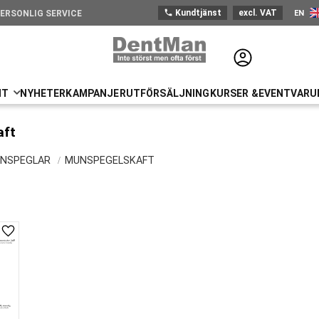
phone
Kundtjänst
excl. VAT
EN
ERSONLIG SERVICE
Engli
NT
NYHETER
KAMPANJER
UTFÖRSÄLJNING
KURSER &EVENT
VARU
aft
NSPEGLAR
MUNSPEGELSKAFT
Add to favorites