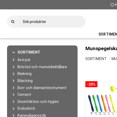
favorite_border
P
SORTIME
Munspegelsk
SORTIMENT
SORTIMENT
MU
Avtryck
Bitstöd och munvinkelhållare
Blekning
Blästring
20
%
Borr och diamantinstrument
Cement
Desinfektion och hygien
Endodonti
Kariesdiagnostik