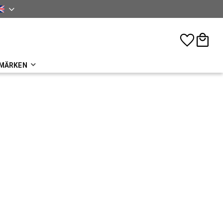
sh
Favorites
Basket
MÄRKEN