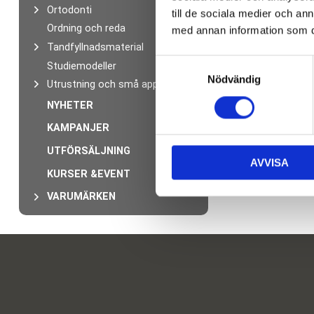
Ortodonti
till de sociala medier och a
Ordning och reda
med annan information som du 
Tandfyllnadsmaterial
S
Studiemodeller
Nödvändig
a
Utrustning och små apparater
m
NYHETER
t
KAMPANJER
y
c
UTFÖRSÄLJNING
AVVISA
k
KURSER &EVENT
e
VARUMÄRKEN
s
v
a
l