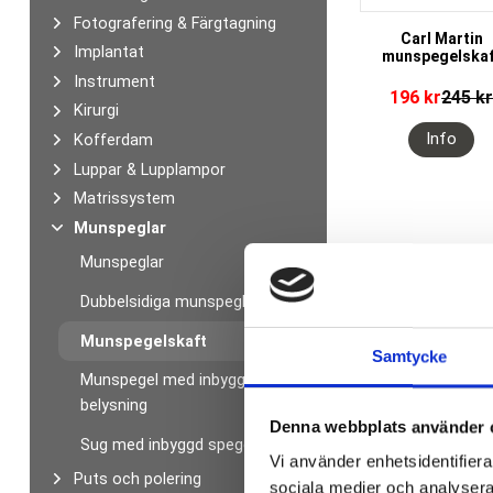
Fotografering & Färgtagning
Carl Martin
Implantat
munspegelskaf
Instrument
196
kr
245
k
Kirurgi
Kofferdam
Luppar & Lupplampor
Matrissystem
Munspeglar
Munspeglar
Dubbelsidiga munspeglar
Munspegelskaft
Samtycke
Munspegel med inbyggd
belysning
Denna webbplats använder 
Sug med inbyggd spegel
Vi använder enhetsidentifierar
Puts och polering
sociala medier och analysera 