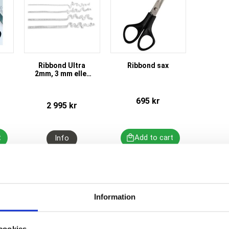
Ribbond Ultra
Ribbond sax
2mm, 3 mm eller
4 mm, 68 cm
lång.
t
695
kr
2 995
kr
Information