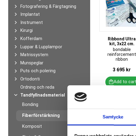
Fotografering & Färgtagning
Implantat
Instrument
Kirurgi
Kofferdam
Ribbond Ultra
kit, 3x22 cm.
Luppar & Lupplampor
bondable
reinforcemen
Matrissystem
ribbon
Munspeglar
3 695
kr
Puts och polering
Ortodonti
Ordning och reda
Tandfyllnadsmaterial
Bonding
Fiberförstärkning
Samtycke
Komposit