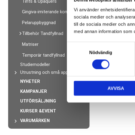
Denna webbplats använder 
Tints & Opaquers
Vi använder enhetsidentifierar
Gingiva-imiterande komposit
sociala medier och analysera 
Pelaruppbyggnad
till de sociala medier och a
med annan information som du 
Tillbehör Tandfyllnad
Matriser
S
Nödvändig
a
Temporär tandfyllnad
m
Studiemodeller
t
Utrustning och små apparater
y
c
NYHETER
AVVISA
k
KAMPANJER
e
UTFÖRSÄLJNING
s
v
KURSER &EVENT
a
VARUMÄRKEN
l