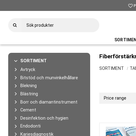
favorite_border
P
SORTIME
Fiberförstärk
SORTIMENT
SORTIMENT
TA
Avtryck
Bitstöd och munvinkelhållare
Blekning
Blästring
Price range
Borr och diamantinstrument
695
Cement
Desinfektion och hygien
Endodonti
Kariesdiagnostik