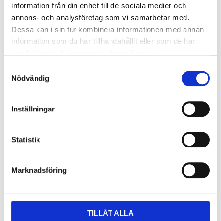
information från din enhet till de sociala medier och
annons- och analysföretag som vi samarbetar med.
Dessa kan i sin tur kombinera informationen med annan
information som du har tillhandahållit eller som de har
samlat in när du har använt deras tjänster.
S
Nödvändig
a
m
t
Inställningar
y
c
k
Statistik
e
s
Marknadsföring
v
a
l
Förvaringsaskar White Dental Beauty 20 st/frp
TILLÅT ALLA
snygg tray case för blekskenor