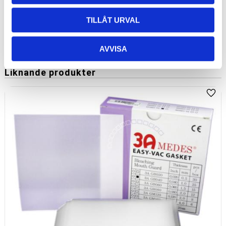
295
kr
TILLÅT URVAL
AVVISA
Liknande produkter
Lägg 