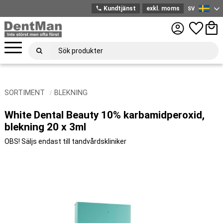
phone
Kundtjänst
exkl. moms
SV
Svenska
Meny
Favoriter
Kund
SORTIMENT
BLEKNING
White Dental Beauty 10% karbamidperoxid,
blekning 20 x 3ml
OBS! Säljs endast till tandvårdskliniker