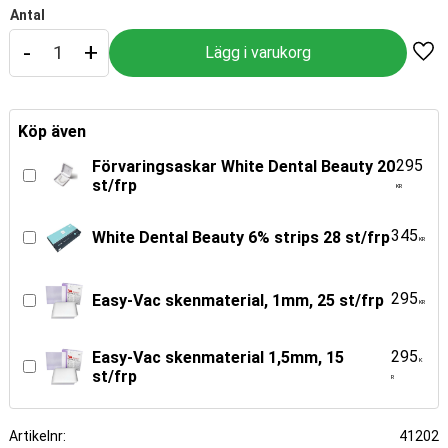
Antal
-
+
Lägg
Köp även
295
Förvaringsaskar White Dental Beauty 20
st/frp
KR
345
White Dental Beauty 6% strips 28 st/frp
KR
295
Easy-Vac skenmaterial, 1mm, 25 st/frp
KR
295
Easy-Vac skenmaterial 1,5mm, 15
K
st/frp
R
Artikelnr
41202