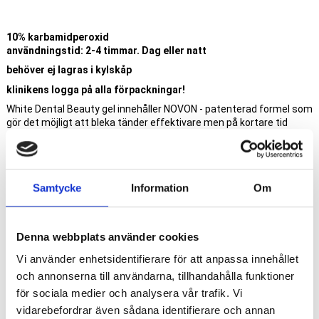
10% karbamidperoxid
användningstid: 2-4 timmar. Dag eller natt
behöver ej lagras i kylskåp
klinikens logga på alla förpackningar!
White Dental Beauty gel innehåller NOVON - patenterad formel som
gör det möjligt att bleka tänder effektivare men på kortare tid
innehåller kaliumnitrat och fluorid
ger påvisbara resultat inom en vecka
hög vattenhalt för att motverka sensibilitet och förstärka
Samtycke
Information
Om
färgstabilitet
STYLE ITALIANO´s val
miljövänliga förpackningar för att motverka koldioxidutsläpp
Denna webbplats använder cookies
attraktiv och modern design & presentation som tilltalar patienter
Vi använder enhetsidentifierare för att anpassa innehållet
och annonserna till användarna, tillhandahålla funktioner
Produkter av samma varumärke
för sociala medier och analysera vår trafik. Vi
vidarebefordrar även sådana identifierare och annan
Lägg 