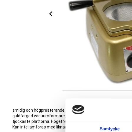
smidig och högpresterande vakuummaskin för tillverkning av o
guldfärgad vacuumformare som med tyst vacuumpump ger ett re
tjockaste plattorna. Högeffektiv men framför allt tyst.
Kan inte jämföras med liknande maskiner som arbetar med bull
Samtycke