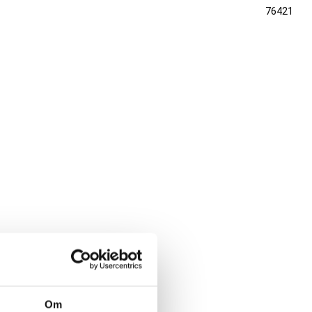
76421
Om