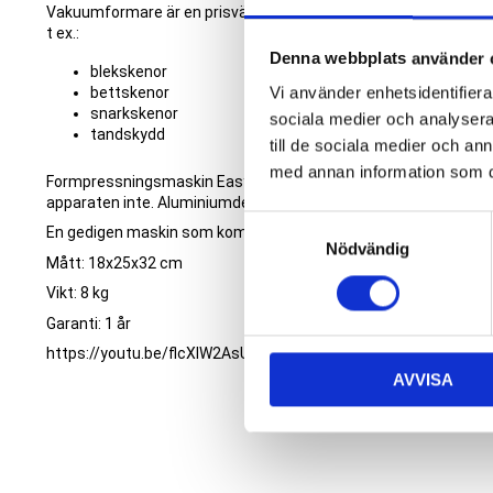
Vakuumformare är en prisvärd vakuummaskin som är avsedd för t
t ex.:
Denna webbplats använder 
blekskenor
bettskenor
Vi använder enhetsidentifierar
snarkskenor
sociala medier och analysera 
tandskydd
till de sociala medier och a
med annan information som du 
Formpressningsmaskin Easy-Vac är enkelt att hantera. Trots si
apparaten inte. Aluminiumdelar gör att vakuumformaren rostar 
S
En gedigen maskin som kommer att tjäna många år!
Nödvändig
a
Mått: 18x25x32 cm
m
Vikt: 8 kg
t
Garanti: 1 år
y
https://youtu.be/flcXIW2AsUs
c
AVVISA
k
e
s
v
a