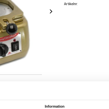
Artikelnr
lika slag skenorEasyVac EV 3
jält kraftigt sug för även de
riga sugmotorer.
Information