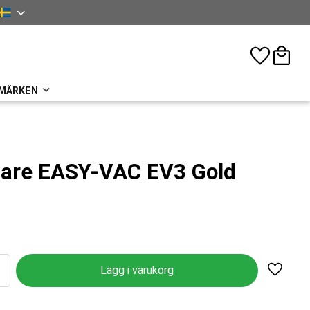
nska
Favoriter
Kundva
MÄRKEN
are EASY-VAC EV3 Gold
Lägg til