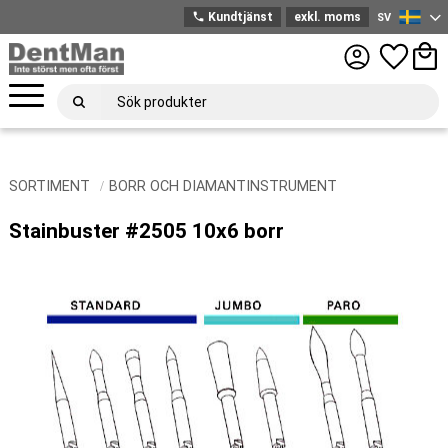
phone
Kundtjänst
exkl. moms
SV
Svenska
Meny
Favoriter
Kund
SORTIMENT
BORR OCH DIAMANTINSTRUMENT
Stainbuster #2505 10x6 borr