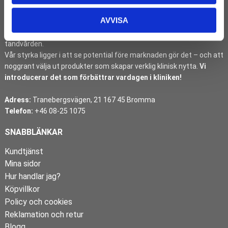
etablerat banbrytande dentalinnovationer på den svenska
AVVISA
marknaden.
Vi är inte en volymaktör. Vi är en strategisk innovationspartner för
tandvården.
Vår styrka ligger i att se potential före marknaden gör det – och att
noggrant välja ut produkter som skapar verklig klinisk nytta.
Vi
introducerar det som förbättrar vardagen i kliniken!
Adress:
Tranebergsvägen, 21 167 45 Bromma
Telefon:
+46 08-25 1075
SNABBLÄNKAR
Kundtjänst
Mina sidor
Hur handlar jag?
Köpvillkor
Policy och cookies
Reklamation och retur
Blogg