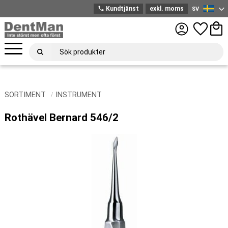
phone
Kundtjänst
exkl. moms
SV
Svenska
Meny
Favoriter
Kund
SORTIMENT
INSTRUMENT
Rothävel Bernard 546/2