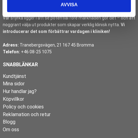
Vi är inte en volymaktör. Vi är en strategisk innovationspartner för
AVVISA
tandvården.
Vår styrka ligger i att se potential före marknaden gör det – och att
noggrant välja ut produkter som skapar verklig klinisk nytta.
Vi
introducerar det som förbättrar vardagen i kliniken!
Adress:
Tranebergsvägen, 21 167 45 Bromma
Telefon:
+46 08-25 1075
SNABBLÄNKAR
Kundtjänst
Mina sidor
Hur handlar jag?
Köpvillkor
Policy och cookies
Reklamation och retur
Blogg
Om oss