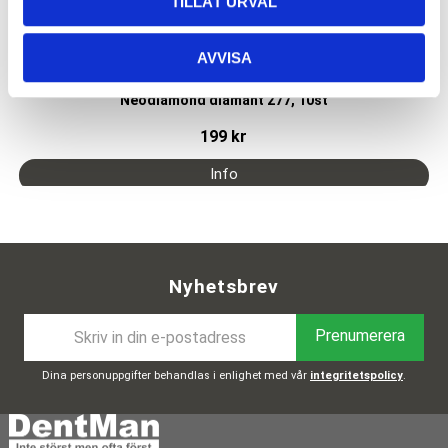
TILLÅT URVAL
Köp 12 betala för 10
AVVISA
Neodiamond diamant 277, 10st
199
kr
Nyhetsbrev
Prenumerera
Dina personuppgifter behandlas i enlighet med vår
integritetspolicy
.