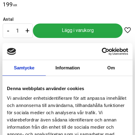
199
KR
Antal
-
+
Lägg
Artikelnr
Neod248-012F
Tillverkare
Microcopy
Samtycke
Information
Om
Visa alla produkter från Microcopy
Denna webbplats använder cookies
Vi använder enhetsidentifierare för att anpassa innehållet
och annonserna till användarna, tillhandahålla funktioner
10 st/frp,
sterilförpackade
Referens FG: 861-012
för sociala medier och analysera vår trafik. Vi
Grovlek: grov
vidarebefordrar även sådana identifierare och annan
information från din enhet till de sociala medier och
Diameter: 1,2 mm
annons- och analysföretag som vi samarbetar med.