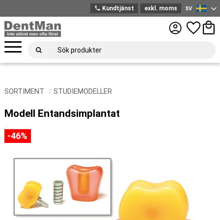
phone
Kundtjänst
exkl. moms
SV
Svenska
Meny
Favoriter
Kund
SORTIMENT
STUDIEMODELLER
Modell Entandsimplantat
46
%