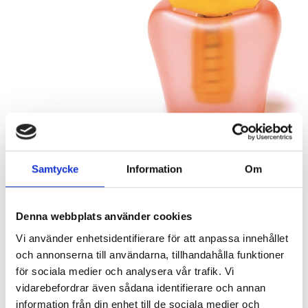
Samtycke
Information
Om
Denna webbplats använder cookies
Vi använder enhetsidentifierare för att anpassa innehållet
Nedsatt pris:
795
KR
och annonserna till användarna, tillhandahålla funktioner
Ordinarie pris:
1 485
för sociala medier och analysera vår trafik. Vi
KR
vidarebefordrar även sådana identifierare och annan
Antal
information från din enhet till de sociala medier och