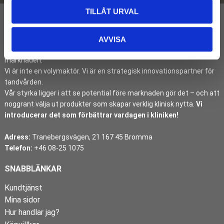
TILLÅT URVAL
I över tre decennier har DentMan identifierat, introducerat och
AVVISA
etablerat banbrytande dentalinnovationer på den svenska
marknaden.
Vi är inte en volymaktör. Vi är en strategisk innovationspartner för
tandvården.
Vår styrka ligger i att se potential före marknaden gör det – och att
noggrant välja ut produkter som skapar verklig klinisk nytta.
Vi
introducerar det som förbättrar vardagen i kliniken!
Adress:
Tranebergsvägen, 21 167 45 Bromma
Telefon:
+46 08-25 1075
SNABBLÄNKAR
Kundtjänst
Mina sidor
Hur handlar jag?