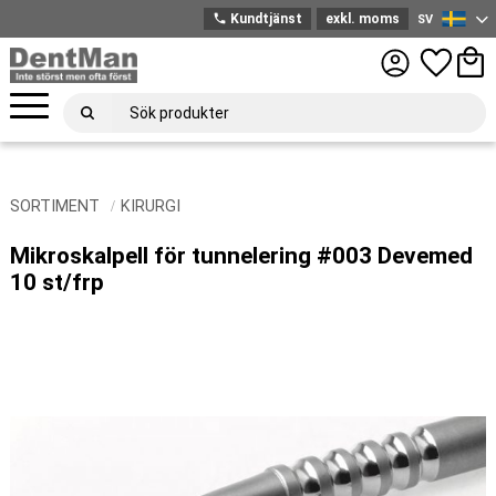
phone
Kundtjänst
exkl. moms
SV
Svenska
Meny
Favoriter
Kund
SORTIMENT
KIRURGI
Mikroskalpell för tunnelering #003 Devemed
10 st/frp