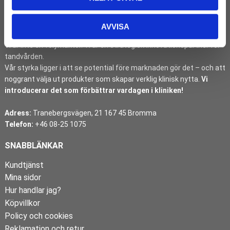
I över tre decennier har DentMan identifierat, introducerat och
etablerat banbrytande dentalinnovationer på den svenska
AVVISA
marknaden.
Vi är inte en volymaktör. Vi är en strategisk innovationspartner för
tandvården.
Vår styrka ligger i att se potential före marknaden gör det – och att
noggrant välja ut produkter som skapar verklig klinisk nytta.
Vi
introducerar det som förbättrar vardagen i kliniken!
Adress:
Tranebergsvägen, 21 167 45 Bromma
Telefon:
+46 08-25 1075
SNABBLÄNKAR
Kundtjänst
Mina sidor
Hur handlar jag?
Köpvillkor
Policy och cookies
Reklamation och retur