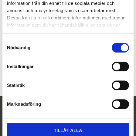
-
+
Lägg
information från din enhet till de sociala medier och
annons- och analysföretag som vi samarbetar med.
Dessa kan i sin tur kombinera informationen med annan
Artikelnr
20039
information som du har tillhandahållit eller som de har
samlat in när du har använt deras tjänster.
Tillverkare
Danville Zest Dental
S
Nödvändig
a
Visa alla produkter från Danville Zest Dental
m
t
Inställningar
y
filter till Macrocab blästerbox Passar till den äldre
c
MacroCab köpt före 2012
k
Statistik
e
s
Marknadsföring
v
Nyhetsbrev
a
l
Prenumerera
TILLÅT ALLA