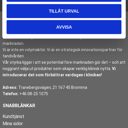
Dina personuppgifter behandlas i enlighet med vår
integritetspolicy
.
TILLÅT URVAL
AVVISA
I över tre decennier har DentMan identifierat, introducerat och
etablerat banbrytande dentalinnovationer på den svenska
marknaden.
Vi är inte en volymaktör. Vi är en strategisk innovationspartner för
tandvården.
Vår styrka ligger i att se potential före marknaden gör det – och att
noggrant välja ut produkter som skapar verklig klinisk nytta.
Vi
introducerar det som förbättrar vardagen i kliniken!
Adress:
Tranebergsvägen, 21 167 45 Bromma
Telefon:
+46 08-25 1075
SNABBLÄNKAR
Kundtjänst
Mina sidor