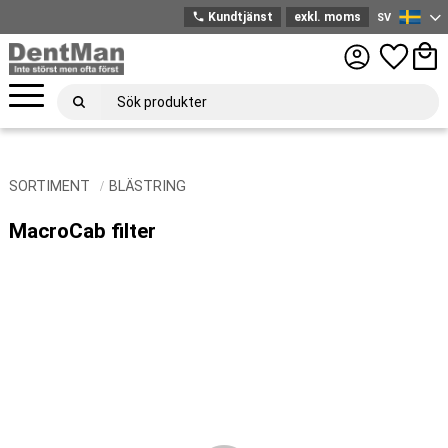
phone
Kundtjänst
exkl. moms
SV
Svenska
Meny
Favoriter
Kund
SORTIMENT
BLÄSTRING
MacroCab filter