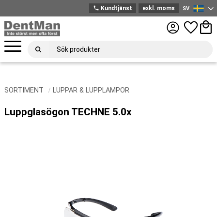
phone
Kundtjänst
exkl. moms
SV
Svenska
Meny
Favoriter
Kund
SORTIMENT
LUPPAR & LUPPLAMPOR
Luppglasögon TECHNE 5.0x