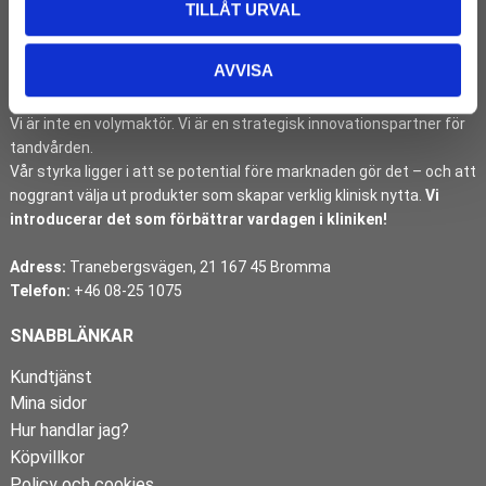
TILLÅT URVAL
I över tre decennier har DentMan identifierat, introducerat och
AVVISA
etablerat banbrytande dentalinnovationer på den svenska
marknaden.
Vi är inte en volymaktör. Vi är en strategisk innovationspartner för
tandvården.
Vår styrka ligger i att se potential före marknaden gör det – och att
noggrant välja ut produkter som skapar verklig klinisk nytta.
Vi
introducerar det som förbättrar vardagen i kliniken!
Adress:
Tranebergsvägen, 21 167 45 Bromma
Telefon:
+46 08-25 1075
SNABBLÄNKAR
Kundtjänst
Mina sidor
Hur handlar jag?
Köpvillkor
Policy och cookies