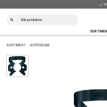
check
U
SORTIME
SORTIMENT
KOFFERDAM