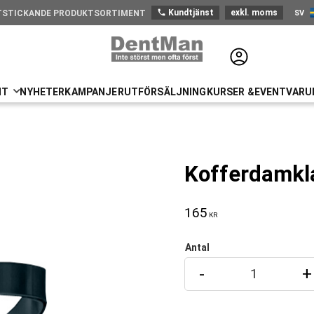
phone
Kundtjänst
exkl. moms
SV
TSTICKANDE PRODUKTSORTIMENT
Sve
NT
NYHETER
KAMPANJER
UTFÖRSÄLJNING
KURSER &EVENT
VARU
Kofferdamkl
165
KR
Antal
-
+