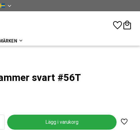
nska
Favoriter
Kundva
MÄRKEN
ammer svart #56T
Lägg til