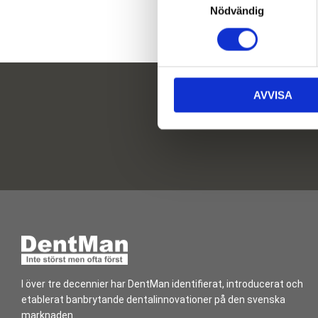
Nödvändig
a
m
t
y
c
AVVISA
k
e
s
v
a
l
I över tre decennier har DentMan identifierat, introducerat och
etablerat banbrytande dentalinnovationer på den svenska
marknaden.