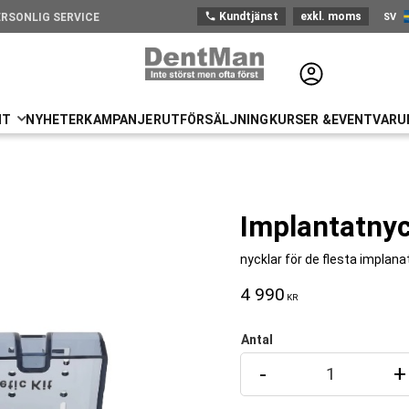
phone
Kundtjänst
exkl. moms
SV
ERSONLIG SERVICE
Sve
NT
NYHETER
KAMPANJER
UTFÖRSÄLJNING
KURSER &EVENT
VARU
Implantatnyc
nycklar för de flesta implana
4 990
KR
Antal
-
+