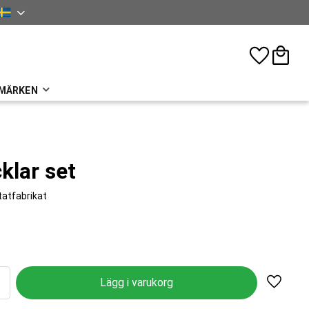
nska
Favoriter
Kundva
MÄRKEN
klar set
tatfabrikat
Lägg til