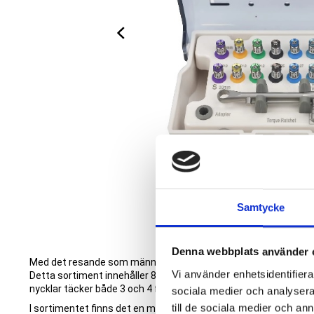
Samtycke
Denna webbplats använder 
Med det resande som människor gör idag dyker det upp olika fab
Vi använder enhetsidentifierar
Detta sortiment innehåller 8 av de vanligaste och ska täcka c
nycklar täcker både 3 och 4 fabrikat.
sociala medier och analysera 
till de sociala medier och a
I sortimentet finns det en momentnyckel som gör att rätt kraf