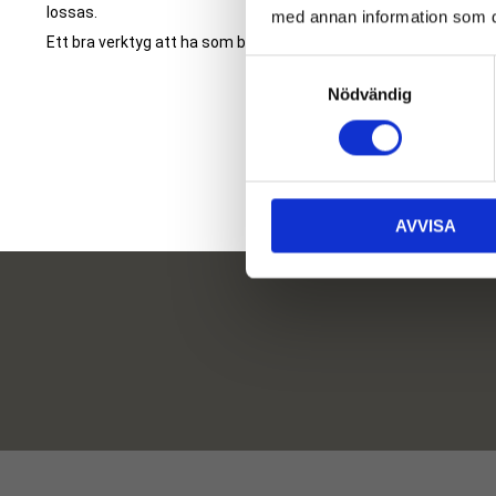
lossas.
med annan information som du 
Ett bra verktyg att ha som back-up!
S
Nödvändig
a
m
t
y
c
AVVISA
k
e
s
v
a
l