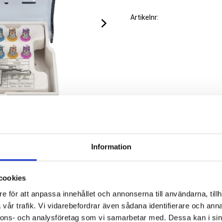
Artikelnr
Information
cookies
rikat av implantat.
e för att anpassa innehållet och annonserna till användarna, tillh
a 90% av alla förekommande. Vissa
vår trafik. Vi vidarebefordrar även sådana identifierare och anna
nnons- och analysföretag som vi samarbetar med. Dessa kan i sin
t används när implantat ska