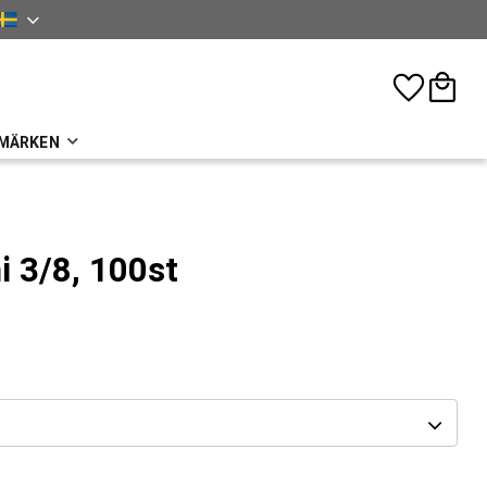
nska
Favoriter
Kundva
MÄRKEN
i 3/8, 100st