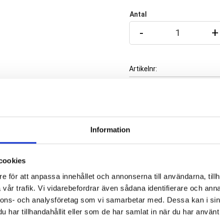
Antal
-
+
Artikelnr
Tillverkare
Visa alla produkter från
Information
cookies
e för att anpassa innehållet och annonserna till användarna, tillh
risken för att komma åt
vår trafik. Vi vidarebefordrar även sådana identifierare och anna
tifiering. Använd alla fyra
nnons- och analysföretag som vi samarbetar med. Dessa kan i sin
 med Enamelize polerpasta.
har tillhandahållit eller som de har samlat in när du har använt 