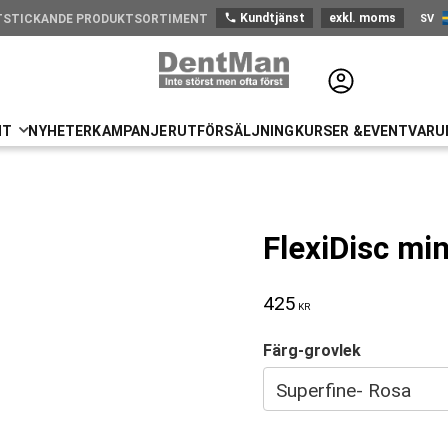
phone
Kundtjänst
exkl. moms
SV
TSTICKANDE PRODUKTSORTIMENT
Sve
NT
NYHETER
KAMPANJER
UTFÖRSÄLJNING
KURSER &EVENT
VARU
FlexiDisc min
425
KR
Färg-grovlek