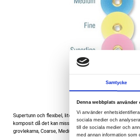
Samtycke
Denna webbplats använder 
Vi använder enhetsidentifierar
Supertunn och flexibel, litet metallcentrum som minskar 
sociala medier och analysera 
komposit då det kan missfärgas. Färgkodade för snabb iden
till de sociala medier och a
grovlekarna, Coarse, Medium, Fine och Superfine. Avsluta
med annan information som du 