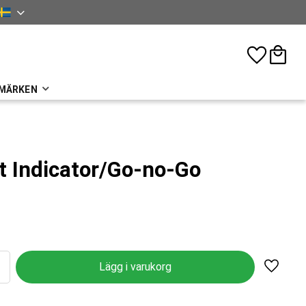
nska
Favoriter
Kundva
MÄRKEN
t Indicator/Go-no-Go
Lägg til