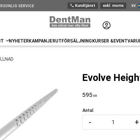
phone
Kundtjänst
exkl. moms
SV
ERSONLIG SERVICE
Sve
NT
NYHETER
KAMPANJER
UTFÖRSÄLJNING
KURSER &EVENT
VARU
YLLNAD
Evolve Heigh
595
KR
Antal
-
+