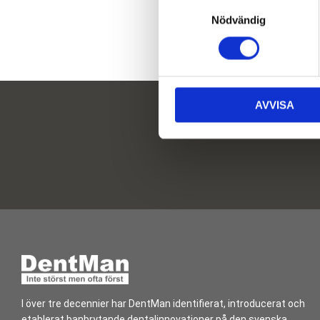
S
Nödvändig
a
m
t
y
c
AVVISA
k
e
s
v
a
l
I över tre decennier har DentMan identifierat, introducerat och
etablerat banbrytande dentalinnovationer på den svenska