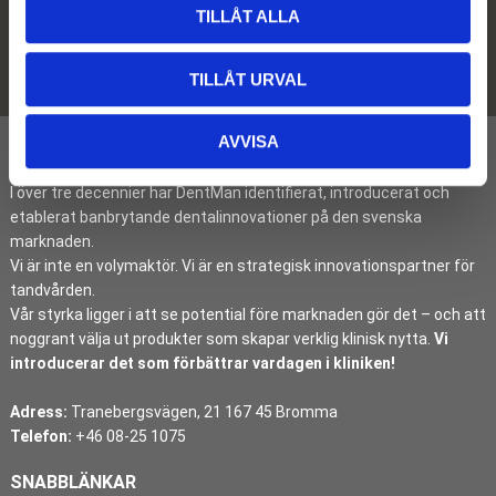
TILLÅT ALLA
Prenumerera
Dina personuppgifter behandlas i enlighet med vår
integritetspolicy
.
TILLÅT URVAL
AVVISA
I över tre decennier har DentMan identifierat, introducerat och
etablerat banbrytande dentalinnovationer på den svenska
marknaden.
Vi är inte en volymaktör. Vi är en strategisk innovationspartner för
tandvården.
Vår styrka ligger i att se potential före marknaden gör det – och att
noggrant välja ut produkter som skapar verklig klinisk nytta.
Vi
introducerar det som förbättrar vardagen i kliniken!
Adress:
Tranebergsvägen, 21 167 45 Bromma
Telefon:
+46 08-25 1075
SNABBLÄNKAR