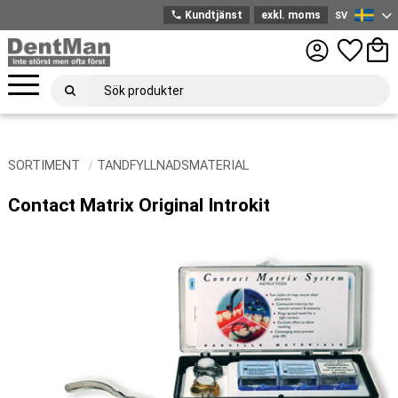
phone
Kundtjänst
exkl. moms
SV
Svenska
Meny
Favoriter
Kund
SORTIMENT
TANDFYLLNADSMATERIAL
Contact Matrix Original Introkit