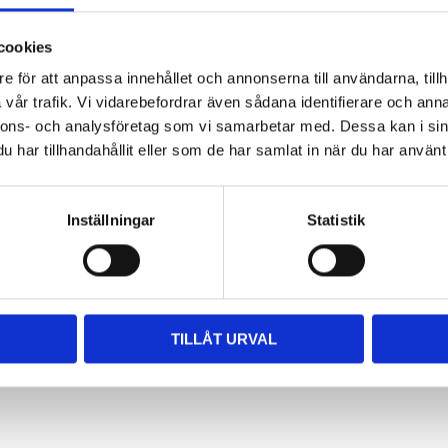
vexa yta
cookies
sera kontaktpunkten utan att
ompositfyllningar.
Vit -
e för att anpassa innehållet och annonserna till användarna, tillh
för att såga upp och/eller bort
vår trafik. Vi vidarebefordrar även sådana identifierare och anna
överdrivna överskott för att
nnons- och analysföretag som vi samarbetar med. Dessa kan i sin
skalfasader blev en 6-ledsbro.
har tillhandahållit eller som de har samlat in när du har använt 
r härdning är den blå bäst.
Blå -
är det är mer cement/komposit
 Sågtandat Strips
är lämplig för
 proximala ytor vid
Inställningar
Statistik
 vid slutpolering av alla
roximalt. Lämplig före
ays och kronor.
TILLÅT URVAL