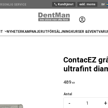
phone
Kundtjänst
exkl. moms
SV
ERSONLIG SERVICE
TSTICKANDE PRODUKTSORTIMENT
Sve
NT
NYHETER
KAMPANJER
UTFÖRSÄLJNING
KURSER &EVENT
VARU
ContacEZ grå
ultrafint dia
489
KR
Antal
-
+