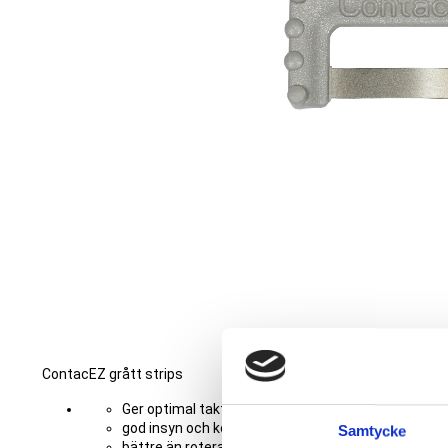
ContacEZ grått strips
Ger optimal taktilitet och åtkomlighet även i posteri
god insyn och kontroll av var stripset polerar
Samtycke
bättre än roterande instrument och polerare pga 