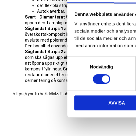
det flexibla stripset följer tändernas naturliga kon
Autoklaverbar.
Denna webbplats använder 
Svart - Diamanterat Strips
är flexibel för att kunna pas
öppna den. Lämplig för att konturera proximala ytor vid k
Vi använder enhetsidentifierar
Sågtandat Strips 1
är flexibel såg för en-hands fattning 
sociala medier och analysera 
överskottskomposit interproximalt. Lämplig att avlägsna 
till de sociala medier och a
avsluta med polerande/avverkande strips. Suverän när 6 
med annan information som du 
Den bör alltid användas preventivt före ljushärdning. Efte
Sågtandat Strips 2
är avsedd för kraftfullare arbeten d
som ska sågas upp eller bort.
Orange - Diamanterat och
S
att öppna upp riktigt täta kontakter och för att konturera
Nödvändig
a
kompositfyllningar.
Grå - Strips för Slutpolering.
Används
m
restaurationer efter cementering och också kompositer p
cementering då kontakter behöver justeras på inlägg, onl
t
y
https://youtu.be/IddMzJTaFqQ
c
AVVISA
k
e
s
v
a