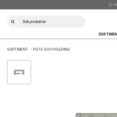
favorite_border
check
P
U
SORTIME
SORTIMENT
PUTS OCH POLERING