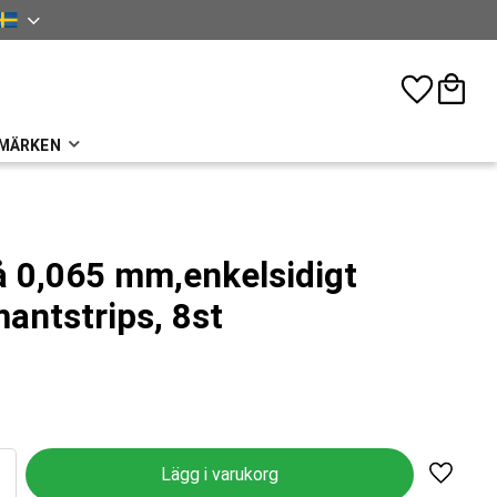
nska
Favoriter
Kundva
MÄRKEN
 0,065 mm,enkelsidigt
mantstrips, 8st
Lägg til