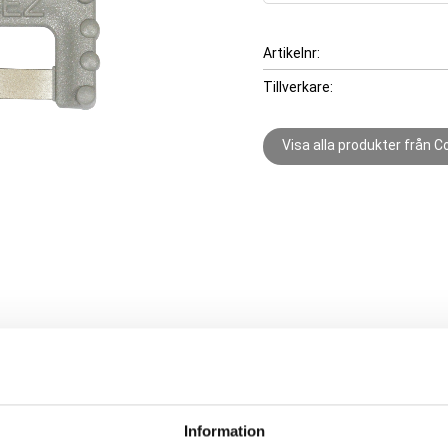
Artikelnr
Tillverkare
Visa alla produkter från 
ora partier,
Information
åtkomligheten