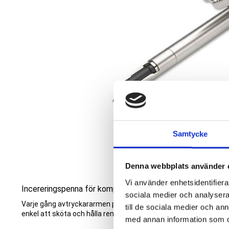
Samtycke
Denna webbplats använder 
Vi använder enhetsidentifierar
Incereringspenna för kompositampuller, rfr
sociala medier och analysera 
Varje gång avtryckararmen pressas ner med pekfingret doseras 
till de sociala medier och a
enkel att sköta och hålla ren, naturligtvis autoklaverbar.
med annan information som du 