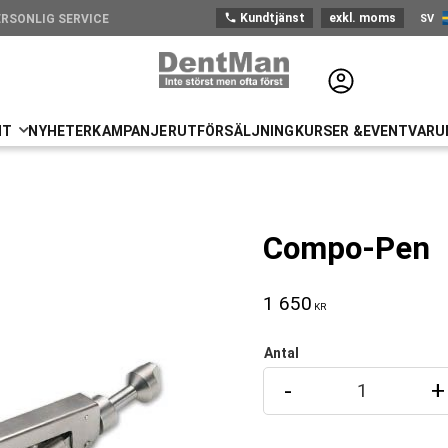
phone
Kundtjänst
exkl. moms
SV
ERSONLIG SERVICE
Sve
NT
NYHETER
KAMPANJER
UTFÖRSÄLJNING
KURSER &EVENT
VARU
Compo-Pen
1 650
KR
Antal
-
+