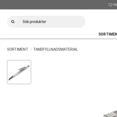
favorite_border
P
SORTIME
SORTIMENT
TANDFYLLNADSMATERIAL