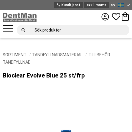
phone
Kundtjänst
exkl. moms
SV
Svenska
Meny
Favoriter
Kund
SORTIMENT
TANDFYLLNADSMATERIAL
TILLBEHÖR
TANDFYLLNAD
Bioclear Evolve Blue 25 st/frp