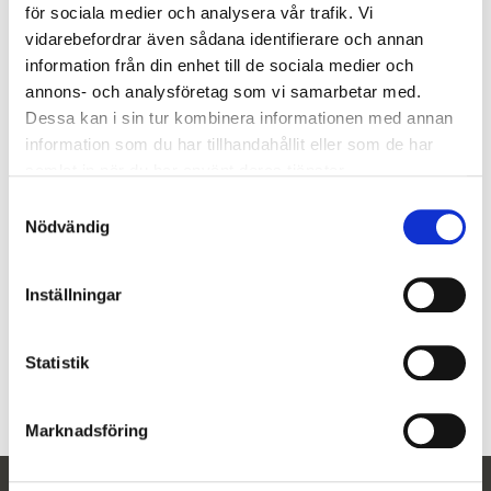
för sociala medier och analysera vår trafik. Vi
vidarebefordrar även sådana identifierare och annan
information från din enhet till de sociala medier och
annons- och analysföretag som vi samarbetar med.
Dessa kan i sin tur kombinera informationen med annan
Antal
information som du har tillhandahållit eller som de har
-
+
samlat in när du har använt deras tjänster.
Lägg
S
Nödvändig
a
Artikelnr
46259
m
t
Tillverkare
Bioclear
Inställningar
y
c
Visa alla produkter från Bioclear
k
Statistik
e
s
Marknadsföring
v
a