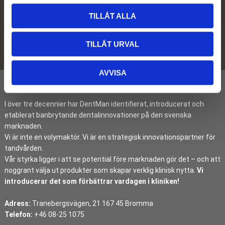
l
Nyhetsbrev
TILLÅT ALLA
Prenumerera
TILLÅT URVAL
Dina personuppgifter behandlas i enlighet med vår
integritetspolicy
.
AVVISA
I över tre decennier har DentMan identifierat, introducerat och
etablerat banbrytande dentalinnovationer på den svenska
marknaden.
Vi är inte en volymaktör. Vi är en strategisk innovationspartner för
tandvården.
Vår styrka ligger i att se potential före marknaden gör det – och att
noggrant välja ut produkter som skapar verklig klinisk nytta.
Vi
introducerar det som förbättrar vardagen i kliniken!
Adress:
Tranebergsvägen, 21 167 45 Bromma
Telefon:
+46 08-25 1075