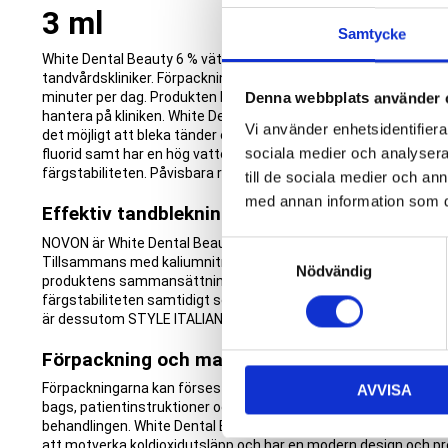
3 ml
Samtycke
White Dental Beauty 6 % väteperoxid är en blekgel för hemmable
tandvårdskliniker. Förpackningen innehåller 4 sprutor à 3 ml o
minuter per dag. Produkten behöver inte förvaras i kylskåp, vilk
Denna webbplats använder 
hantera på kliniken. White Dental Beauty innehåller den pate
Vi använder enhetsidentifierar
det möjligt att bleka tänder effektivare på kortare tid. Produkt
sociala medier och analysera 
fluorid samt har en hög vattenhalt som bidrar till att motverka 
färgstabiliteten. Påvisbara resultat kan ses inom en vecka.
till de sociala medier och a
med annan information som du 
Effektiv tandblekning med NOVON-formeln
NOVON är White Dental Beautys patenterade formula för profe
S
Tillsammans med kaliumnitrat, fluorid och den höga vattenhalten
Nödvändig
a
produktens sammansättning. Kombinationen bidrar till att motv
m
färgstabiliteten samtidigt som blekningen kan genomföras på k
är dessutom STYLE ITALIANOs val.
t
y
Förpackning och material för kliniken
c
Förpackningarna kan förses med klinikens logotyp utan extra ko
AVVISA
k
bags, patientinstruktioner och patientreklam som kan använd
e
behandlingen. White Dental Beauty levereras i miljövänliga för
s
att motverka koldioxidutsläpp och har en modern design och pr