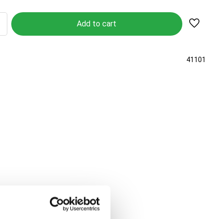
Add to 
41101