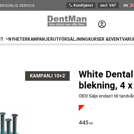
phone
Kundtjänst
excl. VAT
EN
ERSONLIG SERVICE
Engli
NT
NYHETER
KAMPANJER
UTFÖRSÄLJNING
KURSER &EVENT
VARU
White Dental
KAMPANJ 10+2
blekning, 4 x
OBS! Säljs endast till tandvår
445
KR