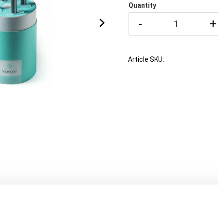
Quantity
-
+
Article SKU
eperoxid – 4 ×