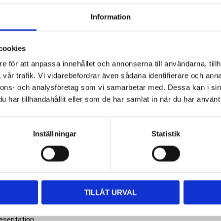
Information
kning som säljs endast till
ch användningstiden är 30–90
et gör den enkel att förvara och
cookies
nterade NOVON-formeln som gör
e för att anpassa innehållet och annonserna till användarna, tillh
en innehåller även kaliumnitrat och
vår trafik. Vi vidarebefordrar även sådana identifierare och anna
sensibilitet och förstärka
nnons- och analysföretag som vi samarbetar med. Dessa kan i sin
har tillhandahållit eller som de har samlat in när du har använt 
ssionell hemmablekning.
 är den en viktig del av
Inställningar
Statistik
erka sensibilitet och förstärka
ortare tid. White Dental Beauty
stnad. Det finns även etiketter,
TILLÅT URVAL
as tillsammans med
packningar som är framtagna för
esentation.