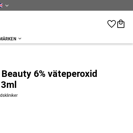
sh
Favorites
Basket
MÄRKEN
 Beauty 6% väteperoxid
 3ml
dskliniker