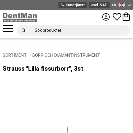
phone
Kundtjänst
excl. VAT
EN
English
Menu
Favorites
Bask
SORTIMENT
BORR OCH DIAMANTINSTRUMENT
Strauss "Lilla fissurborr", 3st