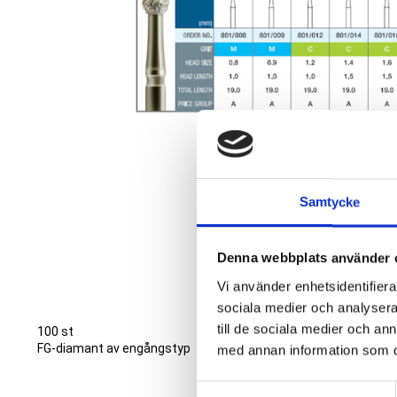
Samtycke
Denna webbplats använder 
Vi använder enhetsidentifierar
sociala medier och analysera 
till de sociala medier och a
100 st
FG-diamant av engångstyp
med annan information som du 
S