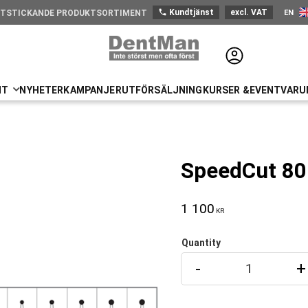
phone
Kundtjänst
excl. VAT
EN
UTSTICKANDE PRODUKTSORTIMENT
Engli
NT
NYHETER
KAMPANJER
UTFÖRSÄLJNING
KURSER &EVENT
VARU
SpeedCut 80
1 100
KR
Quantity
-
+