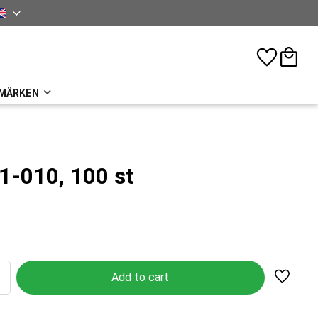
sh
Favorites
Basket
MÄRKEN
1-010, 100 st
Add to 