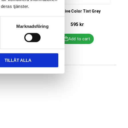
deras tjänster.
olor Tint Violet
Creative Color Tint Grey
C
595
kr
595
kr
Marknadsföring
TILLÅT ALLA