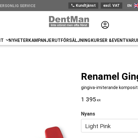
phone
Kundtjänst
excl. VAT
EN
ERSONLIG SERVICE
UTSTICKANDE PRODUKTSORTIMENT
Engli
NT
NYHETER
KAMPANJER
UTFÖRSÄLJNING
KURSER &EVENT
VARU
Renamel Ging
gingiva-imiterande komposit
1 395
KR
Nyans