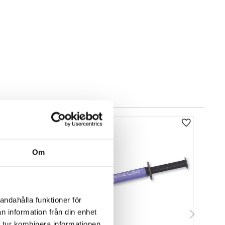
Add to favorites
Add to favor
Om
andahålla funktioner för
n information från din enhet
 tur kombinera informationen