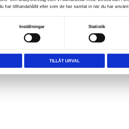
har tillhandahållit eller som de har samlat in när du har använt 
k Opaque
Creative Color Opaquer
Creative C
 opaquer
595
kr
Inställningar
Statistik
TILLÅT URVAL