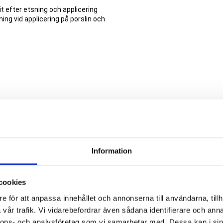
t efter etsning och applicering
ing vid applicering på porslin och
Add to favorites
Add to favorites
Information
cookies
e för att anpassa innehållet och annonserna till användarna, tillh
vår trafik. Vi vidarebefordrar även sådana identifierare och anna
nnons- och analysföretag som vi samarbetar med. Dessa kan i sin