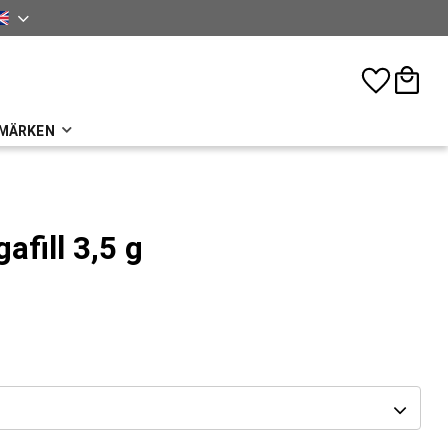
sh
Favorites
Basket
MÄRKEN
afill 3,5 g