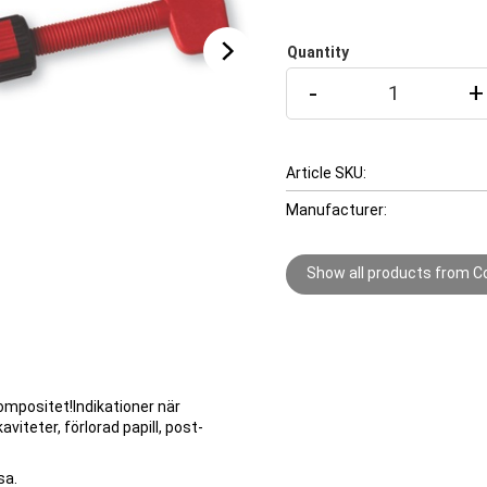
Quantity
-
+
Article SKU
Manufacturer
Show all products from 
mpositet!Indikationer när
iteter, förlorad papill, post-
sa.