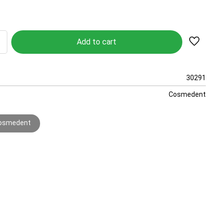
Add to 
30291
Cosmedent
Cosmedent