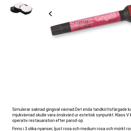
Simulerar saknad gingival vävnad.Det enda tandköttsfärgade ko
mjukvävnad skulle vara önskvärd ur estetisk synpunkt. Klass V kav
operativ restauaration efter parod-op.
Finns i 3 olika nyanser, ljust rosa och medium rosa och mörkt ro