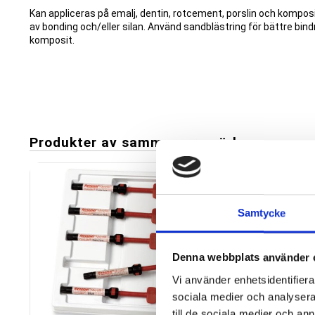
Kan appliceras på emalj, dentin, rotcement, porslin och komposi
av bonding och/eller silan. Använd sandblästring för bättre bindn
komposit.
Produkter av samma varumärke
Add to favorites
Samtycke
Denna webbplats använder 
Vi använder enhetsidentifierar
sociala medier och analysera 
till de sociala medier och a