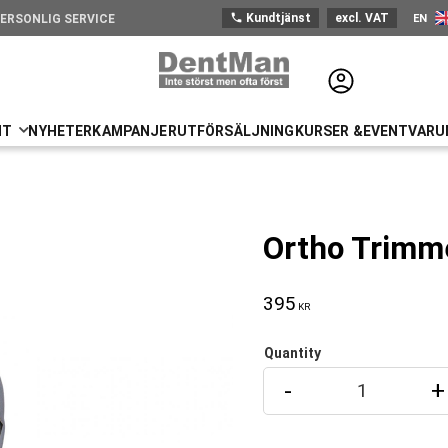
phone
Kundtjänst
excl. VAT
EN
ERSONLIG SERVICE
Engli
NT
NYHETER
KAMPANJER
UTFÖRSÄLJNING
KURSER &EVENT
VARU
Ortho Trimmer
395
KR
Quantity
-
+