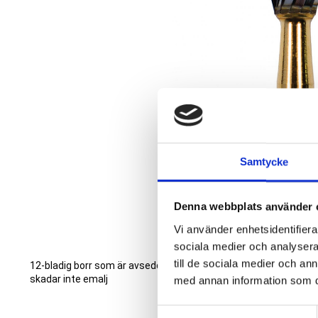
Samtycke
Denna webbplats använder 
Vi använder enhetsidentifierar
sociala medier och analysera 
till de sociala medier och a
12-bladig borr som är avsedd för att ta bort t ex attachments 
skadar inte emalj
med annan information som du 
S