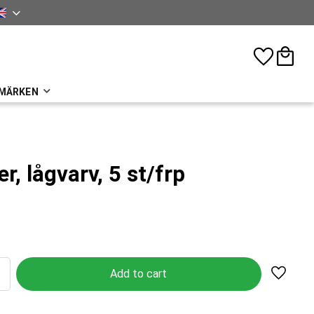
sh
Favorites
Basket
MÄRKEN
, lågvarv, 5 st/frp
Add to 