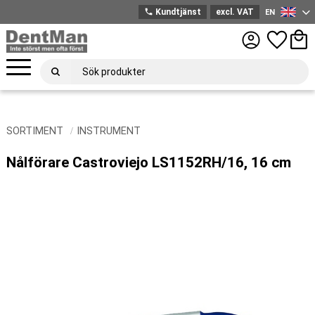
phone
Kundtjänst
excl. VAT
EN
English
Menu
Favorites
Bask
SORTIMENT
INSTRUMENT
Nålförare Castroviejo LS1152RH/16, 16 cm