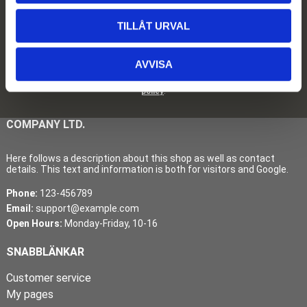
Newsletter
TILLÅT URVAL
Subscribe
AVVISA
Your personal information is processed in accordance with our
privacy
policy
.
COMPANY LTD.
Here follows a description about this shop as well as contact
details. This text and information is both for visitors and Google.
Phone:
123-456789
Email:
support@example.com
Open Hours:
Monday-Friday, 10-16
SNABBLÄNKAR
Customer service
My pages