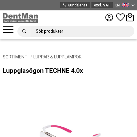
phone
Kundtjänst
excl. VAT
EN
English
Menu
Favorites
Bask
SORTIMENT
LUPPAR & LUPPLAMPOR
Luppglasögon TECHNE 4.0x