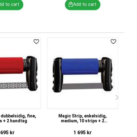
Add to favorites
Add to favor
 dubbelsidig, fine,
Magic Strip, enkelsidig,
M
ps + 2 handtag
medium, 10 strips + 2
handtag
 695
kr
1 695
kr