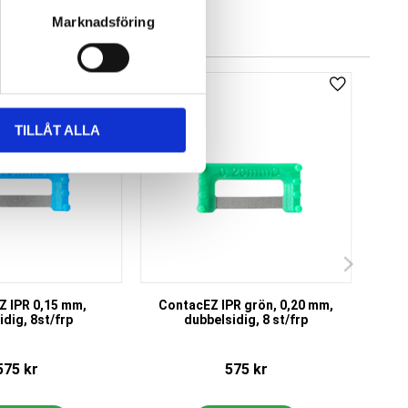
Marknadsföring
Add to favorites
Add to favor
TILLÅT ALLA
 IPR 0,15 mm,
ContacEZ IPR grön, 0,20 mm,
idig, 8st/frp
dubbelsidig, 8 st/frp
d
575
kr
575
kr