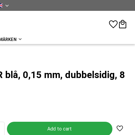
sh
Favorites
Basket
MÄRKEN
 blå, 0,15 mm, dubbelsidig, 8
Add to 