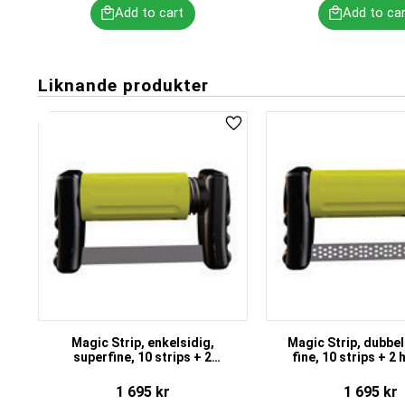
Liknande produkter
Add to favorites
Magic Strip, enkelsidig,
Magic Strip, dubbel
superfine, 10 strips + 2
fine, 10 strips + 2
handtag
1 695
kr
1 695
kr