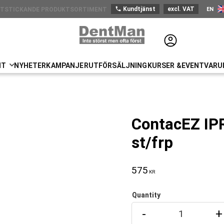
phone
Kundtjänst
excl. VAT
EN
UTSTICKANDE PRODUKTSORTIMENT
Engli
NT
NYHETER
KAMPANJER
UTFÖRSÄLJNING
KURSER &EVENT
VARU
ContacEZ IPR
st/frp
575
KR
Quantity
-
+