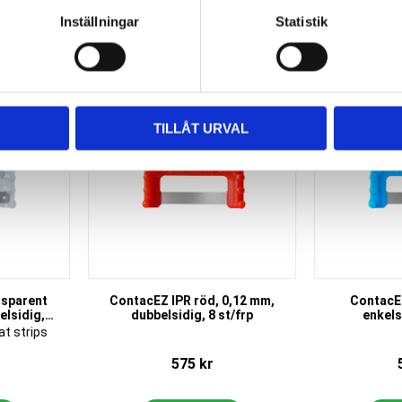
Inställningar
Statistik
Add to favorites
Add to favorites
TILLÅT URVAL
nsparent
ContacEZ IPR röd, 0,12 mm,
ContacEZ
lsidig, 8
dubbelsidig, 8 st/frp
enkels
at strips
575
kr