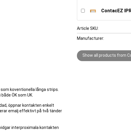
ContacEZ IPR,
Article SKU
Manufacturer
Show all products from C
 som koventionella långa strips.
t i både ÖK som UK.
andad, öppnar kontakten enkelt
rar emalj effektivt på två tänder
 vidgar interproximala kontakten