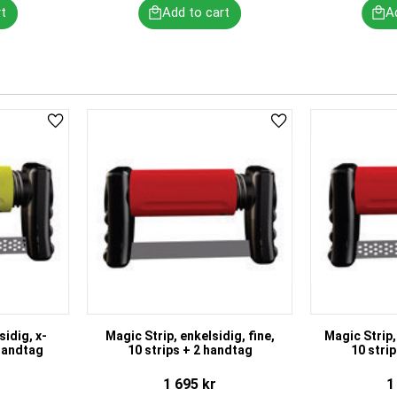
Add to favorites
Add to favorites
sidig, x-
Magic Strip, enkelsidig, fine,
Magic Strip,
 handtag
10 strips + 2 handtag
10 stri
1 695
kr
1