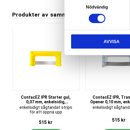
S
Nödvändig
a
Produkter av samma varumärke
m
t
y
Add to favorites
c
AVVISA
k
e
s
v
a
l
ContacEZ IPR Starter gul,
ContacEZ IPR, Tra
0,07 mm, enkelsidig,
Opener 0,10 mm, enke
sågtandad, 8 st/frp
st/frp
enkelsidigt sågtandat strips
enkelsidigt sågtand
för att öppna upp
515
kr
515
kr