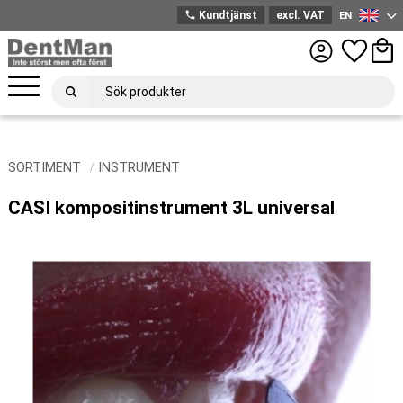
phone
Kundtjänst
excl. VAT
EN
English
Menu
Favorites
Bask
SORTIMENT
INSTRUMENT
CASI kompositinstrument 3L universal