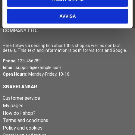
Subscribe
Your personal information is processed in accordance with our
privacy
AVVISA
policy
.
COMPANY LTD.
Here follows a description about this shop as well as contact
details. This text and information is both for visitors and Google.
Phone:
123-456789
Email:
support@example.com
Open Hours:
Monday-Friday, 10-16
SNABBLÄNKAR
Customer service
My pages
How do I shop?
Terms and conditions
Policy and cookies