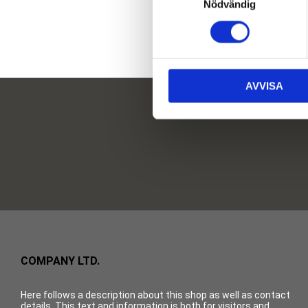
Nödvändig
a
m
t
y
c
AVVISA
k
e
s
v
a
l
COMPANY LTD.
Here follows a description about this shop as well as contact
details. This text and information is both for visitors and