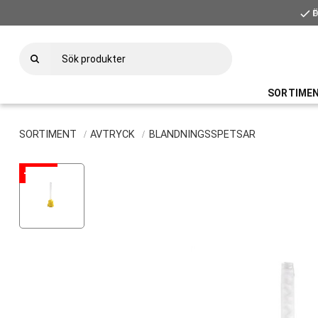
check
check
Ö
F
SORTIME
SORTIMENT
AVTRYCK
BLANDNINGSSPETSAR
47
%