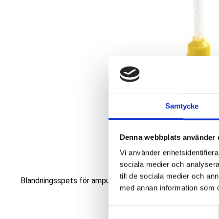
Samtycke
Denna webbplats använder 
Vi använder enhetsidentifierar
sociala medier och analysera 
till de sociala medier och a
Blandningsspets för ampull med visköst material s.s. Ligh
med annan information som du 
S