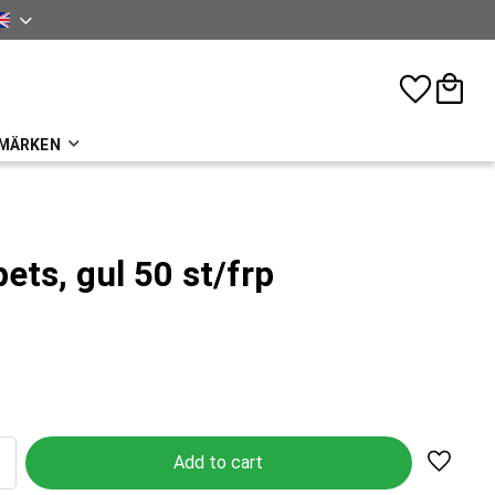
sh
Favorites
Basket
MÄRKEN
ets, gul 50 st/frp
Add to 