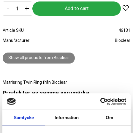
-
+
Add
Article SKU
46131
Manufacturer
Bioclear
Show all products from Bioclear
Matrisring Twin Ring från Bioclear
Produkter av samma varumärke
Add 
Samtycke
Information
Om