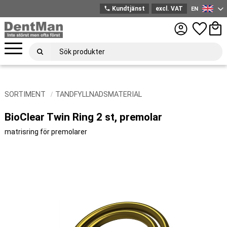
phone
Kundtjänst
excl. VAT
EN
English
Menu
Favorites
Bask
SORTIMENT
TANDFYLLNADSMATERIAL
BioClear Twin Ring 2 st, premolar
matrisring för premolarer