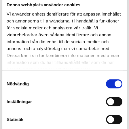
Denna webbplats använder cookies
Vi använder enhetsidentifierare för att anpassa innehållet
och annonserna till användarna, tillhandahålla funktioner
för sociala medier och analysera vår trafik. Vi
vidarebefordrar även sådana identifierare och annan
information från din enhet till de sociala medier och
annons- och analysföretag som vi samarbetar med.
Dessa kan i sin tur kombinera informationen med annan
information som du har tillhandahållit eller som de har
samlat in när du har använt deras tjänster.
S
Nödvändig
a
m
t
BioClear Twin Ring 2 st, molar
Inställningar
matrisring för molarer
y
c
3 395
kr
k
Statistik
e